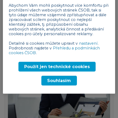
Abychom Vám mohli poskytnout více komfortu při
prohlížení všech webových stránek ČSOB, tak si
tyto údaje můžeme vzájemně zpřístupňovat a dále
zpracovávat s cílem poskytnout co nejlepší
klientský zážitek, tj. přizpůsobení obsahu
webových stránek, analytická činnost a předávání
cookies pro účely personalizované reklamy.
3 min
Detailně si cookies můžete upravit v
nastavení
.
Podrobnosti najdete v
Přehledu a podmínkách
Kdy má zaměstnanec nárok na
cookies ČSOB
.
odstupné?
Použít jen technické cookies
lidé
30. 07. 2026
Souhlasím