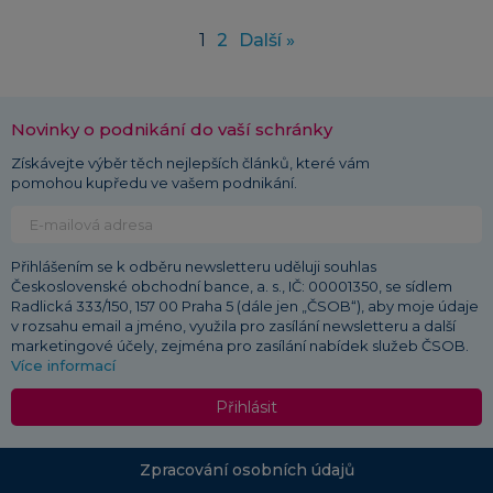
1
2
Další »
Novinky o podnikání do vaší schránky
Získávejte výběr těch nejlepších článků, které vám
pomohou kupředu ve vašem podnikání.
Přihlášením se k odběru newsletteru uděluji souhlas
Československé obchodní bance, a. s., IČ: 00001350, se sídlem
Radlická 333/150, 157 00 Praha 5 (dále jen „ČSOB“), aby moje údaje
v rozsahu email a jméno, využila pro zasílání newsletteru a další
marketingové účely, zejména pro zasílání nabídek služeb ČSOB.
Více informací
Přihlásit
Zpracování osobních údajů