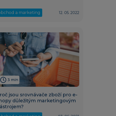
obchod a marketing
12. 05. 2022
3 min
roč jsou srovnávače zboží pro e-
hopy důležitým marketingovým
ástrojem?