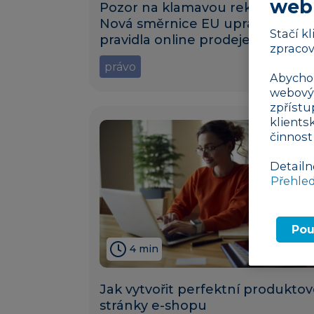
web
Pozor na klamavou reklamu:
Nová směrnice EU upravuje
Stačí k
pravidla online prodeje
zpracov
právo
27. 09. 2
Abychom
webovýc
zpřístu
klients
činnost
Detailn
Přehle
Pou
4 min
Jak vytvořit perfektní produkto
stránky e-shopu