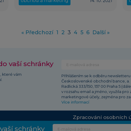
obchod a marketing
021
14. 10. 2021
« Předchozí
1
2
3
4
5
6
Další »
do vaší schránky
ů, které vám
Přihlášením se k odběru newsletteru 
í.
Československé obchodní bance, a. s.
Radlická 333/150, 157 00 Praha 5 (dál
v rozsahu email a jméno, využila pro z
marketingové účely, zejména pro za
Více informací
Zpracování osobních 
vaší schránky
 Radlická 333/150, 150 57 Praha 5 | Redakce:
pruvodcepodnikanim.info@csob.cz
| Vlastník