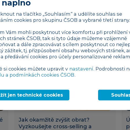
 naplno
Jak připravit e-shop na vánoční
J
sezónu: Překopejte web
s
liknout na tlačítko „Souhlasím“ a udělíte souhlas se
áním cookies pro skupinu ČSOB a vybrané třetí strany.
obchod a marketing
022
13. 09. 2022
 Vám mohli poskytnout více komfortu při prohlížení 
h stránek ČSOB, tak si tyto údaje můžeme vzájemně
pňovat a dále zpracovávat s cílem poskytnout co nejlep
ký zážitek, tj. přizpůsobení obsahu webových stránek, a
 a předávání cookies pro účely personalizované reklam
ě si cookies můžete upravit v
nastavení
. Podrobnosti n
du a podmínkách cookies ČSOB
.
žít jen technické cookies
Souhla
4 min
vé
Jak okamžitě zvýšit obrat?
Ú
Vyzkoušejte cross-selling a
p