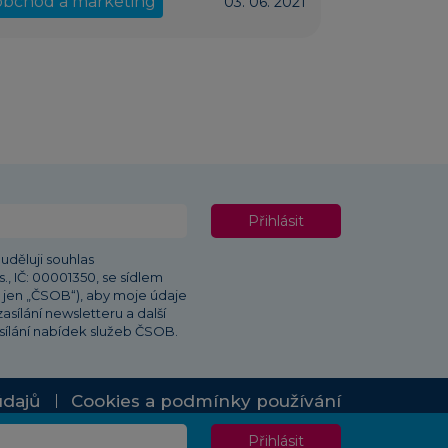
obchod a marketing
03. 06. 2021
Přihlásit
uděluji souhlas
, IČ: 00001350, se sídlem
e jen „ČSOB“), aby moje údaje
asílání newsletteru a další
sílání nabídek služeb ČSOB.
údajů
Cookies a podmínky používání
Přihlásit
em portálu Průvodce podnikáním včetně autorských práv je ČSOB