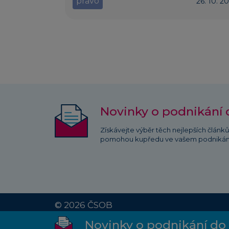
právo
26. 10. 2
Novinky o podnikání 
Získávejte výběr těch nejlepších článk
pomohou kupředu ve vašem podnikán
© 2026 ČSOB
Novinky o podnikání do 
Průvodce podnikáním | Vydává: Československá obchodní banka, a. s.,