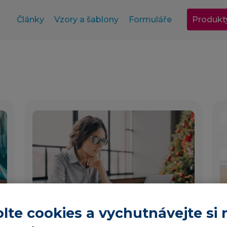
Články
Vzory a šablony
Formuláře
Produkt
3 min
lte cookies a vychutnávejte si 