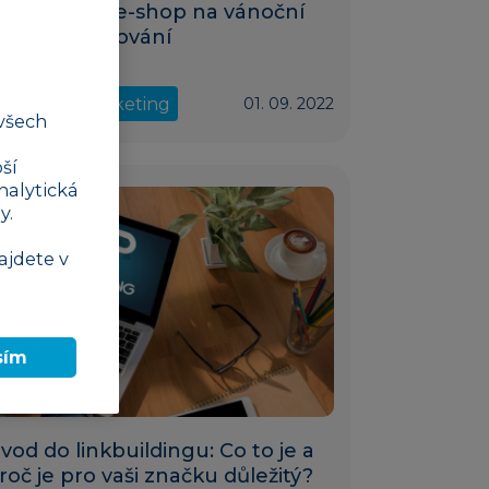
ak připravit e-shop na vánoční
ezónu: Plánování
obchod a marketing
01. 09. 2022
všech
ší
nalytická
y.
ajdete v
sím
4 min
vod do linkbuildingu: Co to je a
roč je pro vaši značku důležitý?