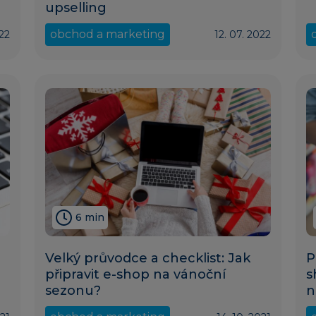
upselling
obchod a marketing
022
12. 07. 2022
6 min
Velký průvodce a checklist: Jak
P
?
připravit e-shop na vánoční
s
sezonu?
n