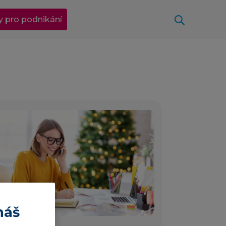
Otevřít
y pro podnikání
3 min
náš