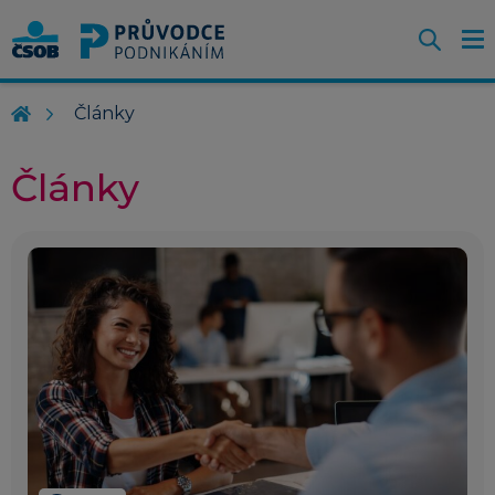
Otevř
O
Z
m
Články
Články