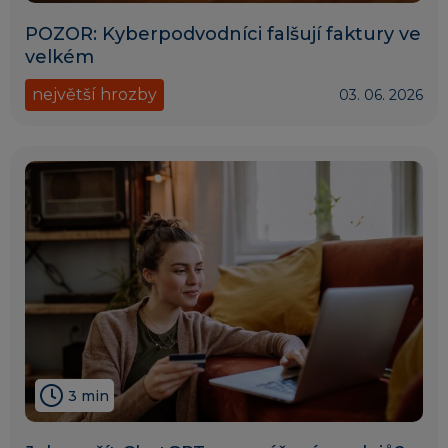
POZOR: Kyberpodvodníci falšují faktury ve
velkém
největší hrozby
03. 06. 2026
3 min