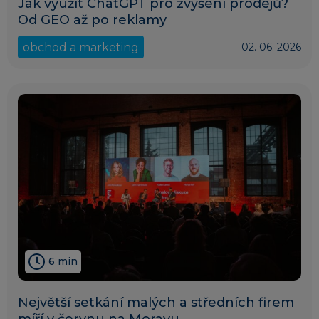
Jak využít ChatGPT pro zvýšení prodejů?
Od GEO až po reklamy
obchod a marketing
02. 06. 2026
6 min
Největší setkání malých a středních firem
míří v červnu na Moravu