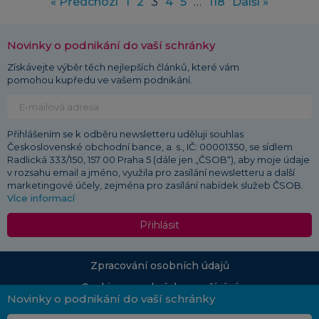
« Předchozí
1
2
3
4
5
…
118
Další »
Novinky o podnikání do vaší schránky
Získávejte výběr těch nejlepších článků, které vám
pomohou kupředu ve vašem podnikání.
Přihlášením se k odběru newsletteru uděluji souhlas
Československé obchodní bance, a. s., IČ: 00001350, se sídlem
Radlická 333/150, 157 00 Praha 5 (dále jen „ČSOB“), aby moje údaje
v rozsahu email a jméno, využila pro zasílání newsletteru a další
marketingové účely, zejména pro zasílání nabídek služeb ČSOB.
Více informací
Přihlásit
Zpracování osobních údajů
Cookies a podmínky používání
Novinky o podnikání do vaší schránky
© 2026 ČSOB