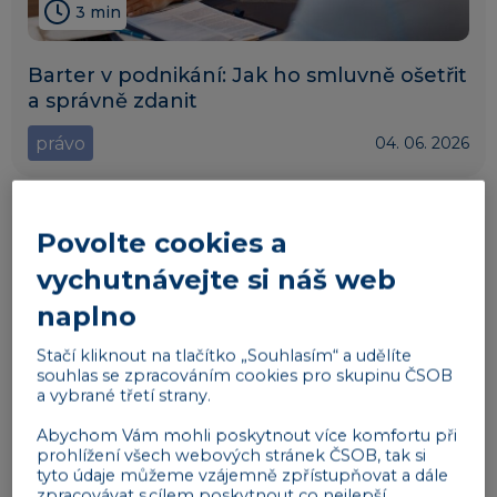
3 min
Barter v podnikání: Jak ho smluvně ošetřit
a správně zdanit
právo
04. 06. 2026
Povolte cookies a
vychutnávejte si náš web
naplno
Stačí kliknout na tlačítko „Souhlasím“ a udělíte
souhlas se zpracováním cookies pro skupinu ČSOB
a vybrané třetí strany.
Abychom Vám mohli poskytnout více komfortu při
prohlížení všech webových stránek ČSOB, tak si
tyto údaje můžeme vzájemně zpřístupňovat a dále
2 min
zpracovávat s cílem poskytnout co nejlepší