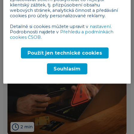
klientský zážitek, tj. přizpůsobení obsahu
webových stránek, analytická činnost a předávání
Průzkum ČSOB: Optimismus firem tlumí
cookies pro účely personalizované reklamy.
geopolitická situace, o to více inovují a
zvyšují efektivitu interně
Detailně si cookies můžete upravit v
nastavení
.
Podrobnosti najdete v
Přehledu a podmínkách
výzkum
03. 06. 2026
cookies ČSOB
.
Použít jen technické cookies
Souhlasím
2 min