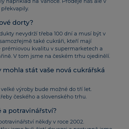
ly například na Vánoce. Prodeje nás ale v
překvapily.
ové dorty?
odukty nevydrží třeba 100 dní a musí být v
samozřejmě také cukráři, kteří mají
 prémiovou kvalitu v supermarketech a
ině. V tom jsme na českém trhu ojedinělí.
y mohla stát vaše nová cukrářská
velké výroby bude možné do tří let.
řeby českého a slovenského trhu.
ě a potravinářství?
potravinářství někdy v roce 2002.