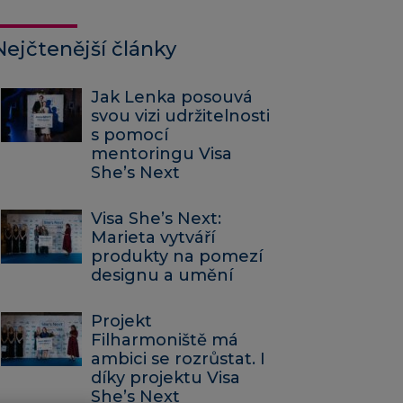
Nejčtenější články
Jak Lenka posouvá
svou vizi udržitelnosti
s pomocí
mentoringu Visa
She’s Next
Visa She’s Next:
Marieta vytváří
produkty na pomezí
designu a umění
Projekt
Filharmoniště má
ambici se rozrůstat. I
díky projektu Visa
She’s Next