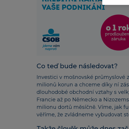
Co teď bude následovat?
Investici v mošnovské průmyslové
milionů korun a chceme díky ní zás
dlouhodobé obchodní vztahy s velký
Francie až po Německo a Nizozemsk
milionu dortů měsíčně. Víme, jak fu
věříme, že zvládneme vybudovat st
Takže člověk může dnes začí