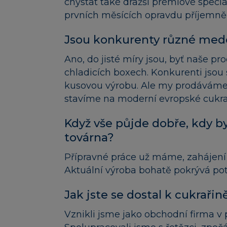
chystat také dražší prémiové speciá
prvních měsících opravdu příjemně 
Jsou konkurenty různé med
Ano, do jisté míry jsou, byť naše pr
chladicích boxech. Konkurenti jsou 
kusovou výrobu. Ale my prodáváme
stavíme na moderní evropské cukrař
Když vše půjde dobře, kdy b
továrna?
Přípravné práce už máme, zahájení 
Aktuální výroba bohatě pokrývá pot
Jak jste se dostal k cukrařin
Vznikli jsme jako obchodní firma v 