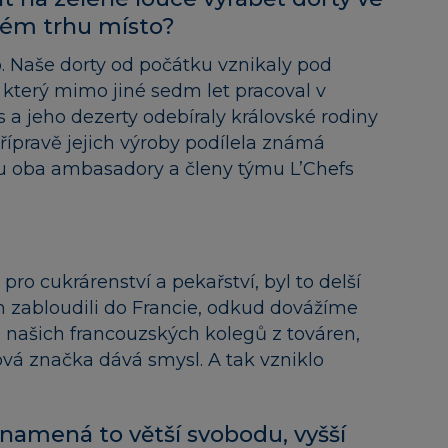
kém trhu místo?
. Naše dorty od počátku vznikaly pod
který mimo jiné sedm let pracoval v
a jeho dezerty odebíraly královské rodiny
řípravě jejich výroby podílela známá
ou oba ambasadory a členy týmu L’Chefs
ro cukrárenství a pekařství, byl to delší
 zabloudili do Francie, odkud dovážíme
 našich francouzských kolegů z továren,
aková značka dává smysl. A tak vzniklo
namená to větší svobodu, vyšší