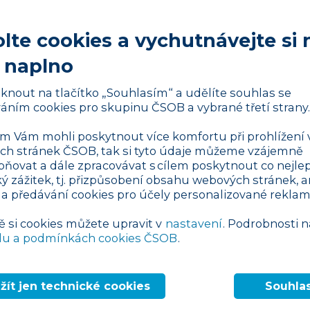
vyrábět dorty pod značkou L’Chefs?
lte cookies a vychutnávejte si 
 naplno
vinářství, máme několik vlastních značek,
Zicco nebo Piškoťáci, a rozhodli jsme se, že
liknout na tlačítko „Souhlasím“ a udělíte souhlas se
starý zhruba dva roky, ale loni jsme do něj
áním cookies pro skupinu ČSOB a vybrané třetí strany.
 se s cukrářem Josefem Maršálkem a máme v
ené louce v mošnovské průmyslové zóně.
 Vám mohli poskytnout více komfortu při prohlížení 
h stránek ČSOB, tak si tyto údaje můžeme vzájemně
pňovat a dále zpracovávat s cílem poskytnout co nejlep
oupení například v Tesku či Globusu,
ký zážitek, tj. přizpůsobení obsahu webových stránek, a
 a předávání cookies pro účely personalizované reklam
rozjeli menší v podstatě ruční výrobu, kde
ě si cookies můžete upravit v
nastavení
. Podrobnosti n
e schopni vyrobit 70 tisíc dortů měsíčně. To
du a podmínkách cookies ČSOB
.
čí.
Reklama
žít jen technické cookies
Souhla