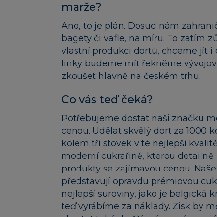
marže?
Ano, to je plán. Dosud nám zahrani
bagety či vafle, na míru. To zatím 
vlastní produkci dortů, chceme jít i
linky budeme mít řekněme vývojov
zkoušet hlavně na českém trhu.
Co vás teď čeká?
Potřebujeme dostat naši značku me
cenou. Udělat skvělý dort za 1000 
kolem tří stovek v té nejlepší kvalit
moderní cukrařině, kterou detailně 
produkty se zajímavou cenou. Naše do
představují opravdu prémiovou cuk
nejlepší suroviny, jako je belgická
teď vyrábíme za náklady. Zisk by mě