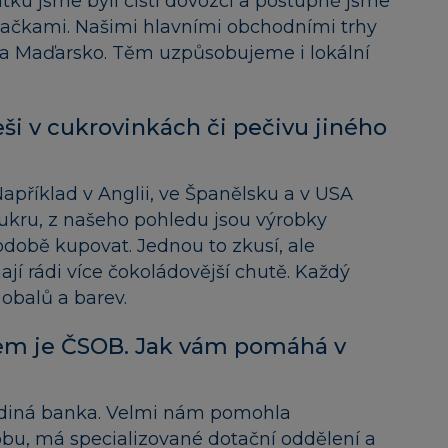
átku jsme byli čistí dovozci a postupně jsme
 značkami. Našimi hlavními obchodními trhy
o a Maďarsko. Těm uzpůsobujeme i lokální
ši v cukrovinkách či pečivu jiného
příklad v Anglii, ve Španělsku a v USA
cukru, z našeho pohledu jsou výrobky
odobě kupovat. Jednou to zkusí, ale
jí rádi více čokoládovější chutě. Každý
 obalů a barev.
em je ČSOB. Jak vám pomáhá v
jediná banka. Velmi nám pomohla
obu, má specializované dotační oddělení a