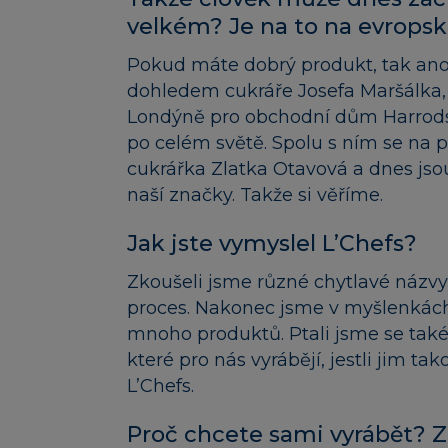
velkém? Je na to na evrops
Pokud máte dobrý produkt, tak ano
dohledem cukráře Josefa Maršálka, 
Londýně pro obchodní dům Harrods 
po celém světě. Spolu s ním se na p
cukrářka Zlatka Otavová a dnes js
naší značky. Takže si věříme.
Jak jste vymyslel L’Chefs?
Zkoušeli jsme různé chytlavé názvy p
proces. Nakonec jsme v myšlenkách
mnoho produktů. Ptali jsme se také
které pro nás vyrábějí, jestli jim t
L’Chefs.
Proč chcete sami vyrábět? Z