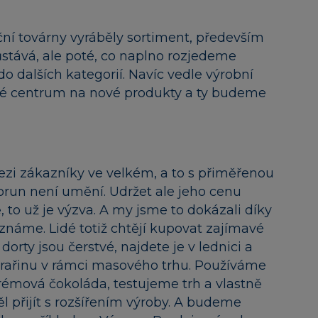
ční továrny vyráběly sortiment, především
zůstává, ale poté, co naplno rozjedeme
 do dalších kategorií. Navíc vedle výrobní
é centrum na nové produkty a ty budeme
zi zákazníky ve velkém, a to s přiměřenou
korun není umění. Udržet ale jeho cenu
ě, to už je výzva. A my jsme to dokázali díky
známe. Lidé totiž chtějí kupovat zajímavé
rty jsou čerstvé, najdete je v lednici a
rařinu v rámci masového trhu. Používáme
 krémová čokoláda, testujeme trh a vlastně
l přijít s rozšířením výroby. A budeme