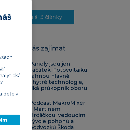
náš
Další 3 články
Mohlo by vás zajímat
všech
Panely jsou jen
ší
začátek. Fotovoltaiku
nalytická
táhnou hlavně
y.
chytré technologie,
říká průkopník oboru
ajdete v
Podcast MakroMixér
s Martinem
Hrdličkou, vedoucím
sím
vývoje pohonů a
podvozků Škoda