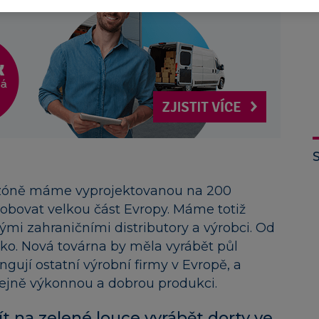
 zóně máme vyprojektovanou na 200
obovat velkou část Evropy. Máme totiž
mi zahraničními distributory a výrobci. Od
o. Nová továrna by měla vyrábět půl
ngují ostatní výrobní firmy v Evropě, a
ejně výkonnou a dobrou produkci.
t na zelené louce vyrábět dorty ve