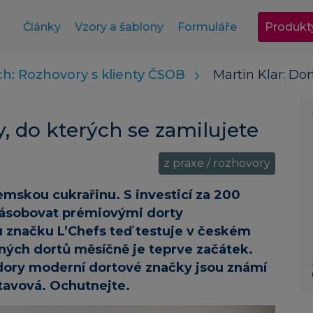
Články
Vzory a šablony
Formuláře
Produkt
h: Rozhovory s klienty ČSOB
Martin Klar: Dor
ty, do kterých se zamilujete
z praxe / rozhovory
emskou cukrařinu. S investicí za 200
zásobovat prémiovými dorty
 značku L’Chefs teď testuje v českém
ených dortů měsíčně je teprve začátek.
adory moderní dortové značky jsou známí
Otavová. Ochutnejte.