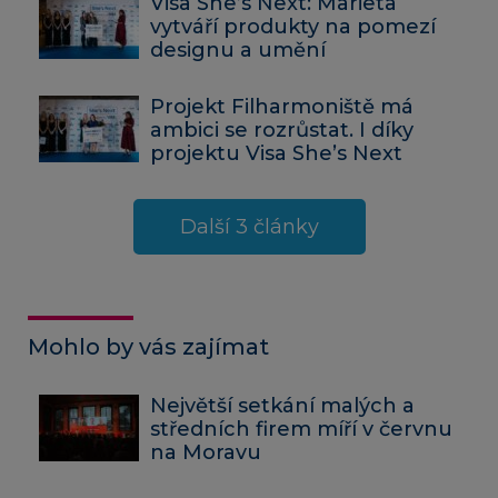
Visa She’s Next: Marieta
vytváří produkty na pomezí
designu a umění
Projekt Filharmoniště má
ambici se rozrůstat. I díky
projektu Visa She’s Next
Další 3 články
Mohlo by vás zajímat
Největší setkání malých a
středních firem míří v červnu
na Moravu