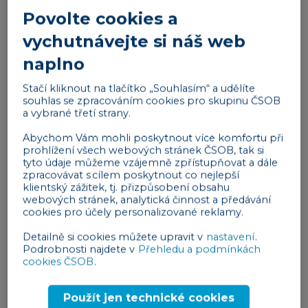
Povolte cookies a
POSLOUCHEJTE NA:
vychutnávejte si náš web
SoundCloud
naplno
Spotify
Apple Music
Stačí kliknout na tlačítko „Souhlasím“ a udělíte
souhlas se zpracováním cookies pro skupinu ČSOB
Google Podcasts
a vybrané třetí strany.
Jan Bureš
Abychom Vám mohli poskytnout více komfortu při
prohlížení všech webových stránek ČSOB, tak si
Jan Bureš je hlavní ekonom Patria Finance a
tyto údaje můžeme vzájemně zpřístupňovat a dále
zpracovávat s cílem poskytnout co nejlepší
seniorní ekonom KBC/ČSOB. V roce 2020 působil v
klientský zážitek, tj. přizpůsobení obsahu
Ekonomickém poradním týmu při krizovém štábu
webových stránek, analytická činnost a předávání
cookies pro účely personalizované reklamy.
vlády. Dříve také jako člen poradního sboru
ekonomů při ministerstvu financí hodnotícím
Detailně si cookies můžete upravit v
nastavení
.
Podrobnosti najdete v
Přehledu a podmínkách
dopady přijetí eura na ekonomiku ČR. Je krom
cookies ČSOB
.
jiného spoluaturem publikace Měnová integrace –
Náklady a přínosy členství v měnové unii. Pro
Použít jen technické cookies
klienty skupiny ČSOB připravuje ekonomické