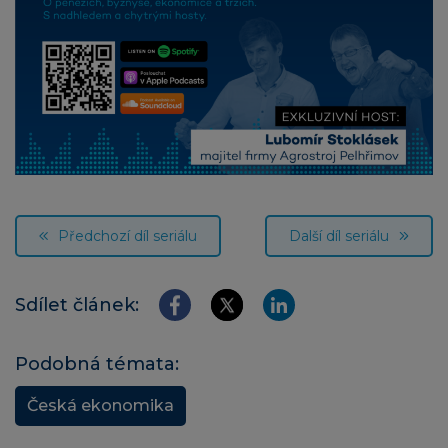
Předchozí díl seriálu
Další díl seriálu
Sdílet článek:
Podobná témata:
Česká ekonomika