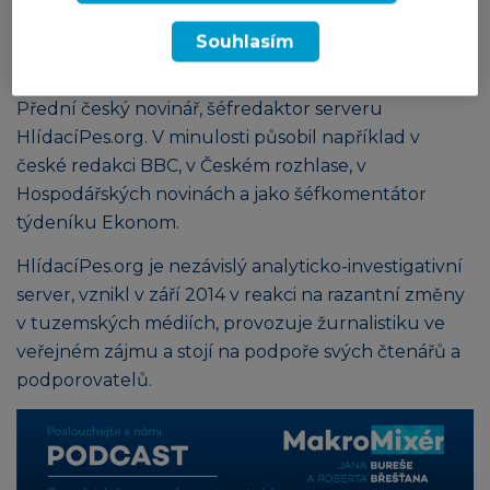
diskuze pod názvem Ranní káva s Janem Burešem.
Souhlasím
Robert Břešťan
Přední český novinář, šéfredaktor serveru
HlídacíPes.org. V minulosti působil například v
české redakci BBC, v Českém rozhlase, v
Hospodářských novinách a jako šéfkomentátor
týdeníku Ekonom.
HlídacíPes.org je nezávislý analyticko-investigativní
server, vznikl v září 2014 v reakci na razantní změny
v tuzemských médiích, provozuje žurnalistiku ve
veřejném zájmu a stojí na podpoře svých čtenářů a
podporovatelů.