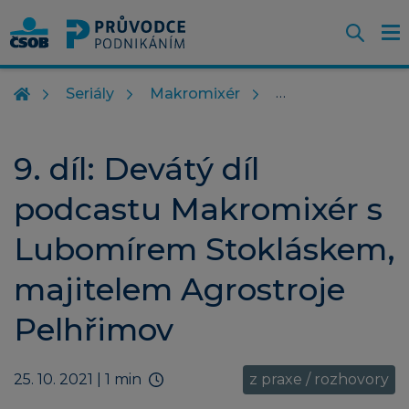
Otevř
O
Z
m
Seriály
Makromixér
9. díl: Devátý díl
podcastu Makromixér s
Lubomírem Stokláskem,
majitelem Agrostroje
Pelhřimov
25. 10. 2021
| 1 min
z praxe / rozhovory