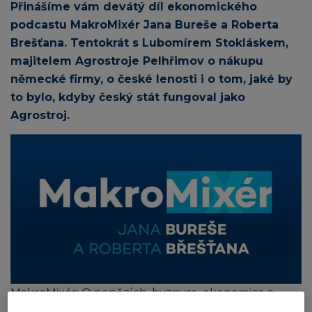
Přinášíme vám devátý díl ekonomického
podcastu MakroMixér Jana Bureše a Roberta
Brešťana. Tentokrát s Lubomírem Stokláskem,
majitelem Agrostroje Pelhřimov o nákupu
německé firmy, o české lenosti i o tom, jaké by
to bylo, kdyby český stát fungoval jako
Agrostroj.
MakroMixér: O penězích, byznyse, ekonomice a
trzích. S nadhledem a chytrými hosty.