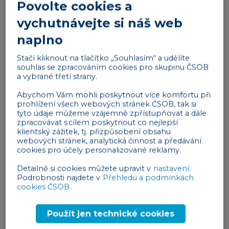
5 min
Povolte cookies a
vychutnávejte si náš web
Velký přehled: Jak získat peníze na
naplno
rozjezd podnikání
Stačí kliknout na tlačítko „Souhlasím“ a udělíte
finance
09. 09. 2025
souhlas se zpracováním cookies pro skupinu ČSOB
a vybrané třetí strany.
Abychom Vám mohli poskytnout více komfortu při
prohlížení všech webových stránek ČSOB, tak si
tyto údaje můžeme vzájemně zpřístupňovat a dále
zpracovávat s cílem poskytnout co nejlepší
klientský zážitek, tj. přizpůsobení obsahu
webových stránek, analytická činnost a předávání
cookies pro účely personalizované reklamy.
Detailně si cookies můžete upravit v
nastavení
.
Podrobnosti najdete v
Přehledu a podmínkách
cookies ČSOB
.
4 min
Použít jen technické cookies