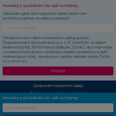
Novinky o podnikání do vaší schránky
Získávejte výběr těch nejlepších článků, které vám
pomohou kupředu ve vašem podnikání.
Přihlášením se k odběru newsletteru uděluji souhlas
Československé obchodní bance, a. s., IČ: 00001350, se sídlem
Radlická 333/150, 157 00 Praha 5 (dále jen „ČSOB“), aby moje údaje
v rozsahu email a jméno, využila pro zasílání newsletteru a další
marketingové účely, zejména pro zasílání nabídek služeb ČSOB.
Více informací
Přihlásit
Zpracování osobních údajů
Cookies a podmínky používání
Novinky o podnikání do vaší schránky
© 2026 ČSOB
Průvodce podnikáním | Vydává: Československá obchodní banka, a. s., Radlická 333/150,
150 57 Praha 5 | Redakce:
pruvodcepodnikanim.info@csob.cz
| Vlastníkem portálu