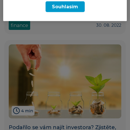
Souhlasím
Jak odprezentovat svůj podnikatelský
nápad investorům?
finance
30. 08. 2022
4 min
Podařilo se vám najít investora? Zjistěte,