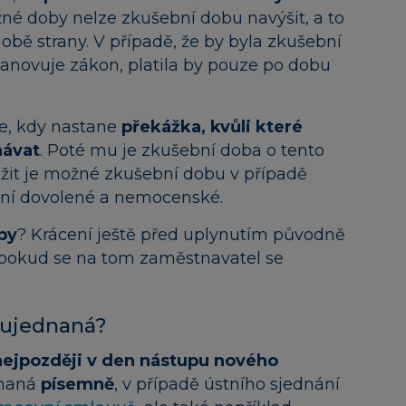
né doby nelze zkušební dobu navýšit, a to
y obě strany. V případě, že by byla zkušební
tanovuje zákon, platila by pouze po dobu
ce, kdy nastane
překážka, kvůli které
návat
. Poté mu je zkušební doba o tento
žit je možné zkušební dobu v případě
enní dovolené a nemocenské.
by
? Krácení ještě před uplynutím původně
 pokud se na tom zaměstnavatel se
 ujednaná?
nejpozději v den nástupu nového
dnaná
písemně
, v případě ústního sjednání