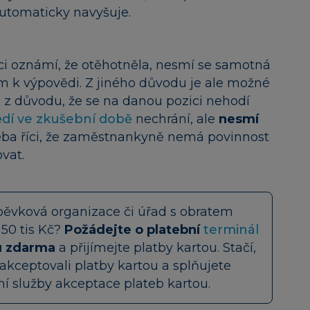
automaticky navyšuje.
oznámí, že otěhotněla, nesmí se samotná
m k výpovědi. Z jiného důvodu je ale možné
 z důvodu, že se na danou pozici nehodí
dí ve zkušební době
nechrání, ale
nesmí
třeba říci, že zaměstnankyně nemá povinnost
vat.
spěvková organizace či úřad s obratem
 50 tis Kč?
Požádejte o platební
terminál
u zdarma
a přijímejte platby kartou. Stačí,
akceptovali platby kartou a splňujete
 služby akceptace plateb kartou.