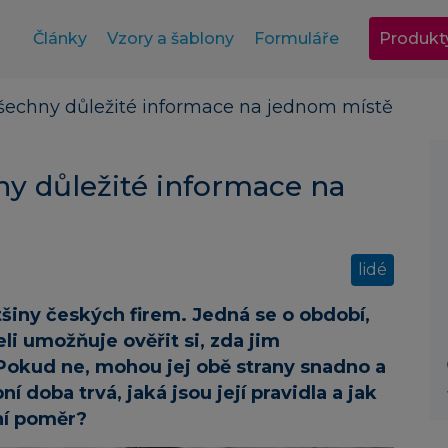
Články
Vzory a šablony
Formuláře
Produkt
šechny důležité informace na jednom místě
y důležité informace na
lidé
tšiny českých firem. Jedná se o období,
i umožňuje ověřit si, zda jim
Pokud ne, mohou jej obě strany snadno a
í doba trvá, jaká jsou její pravidla a jak
ní poměr?