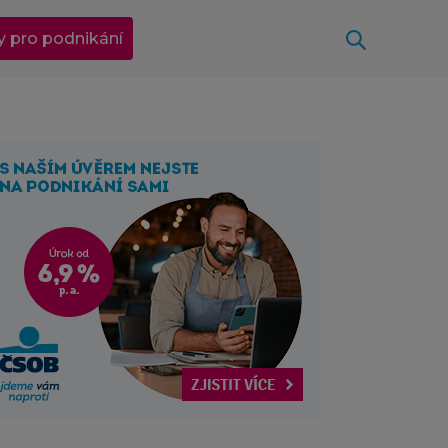
Otevřít
y pro podnikání