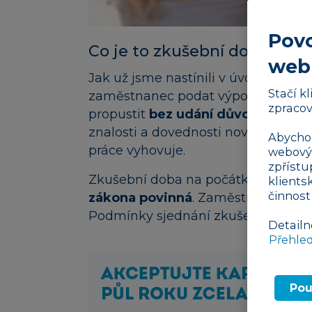
Povo
Co je to zkušební doba?
web
Jak už jsme nastínili v úvodu, zk
Stačí k
zaměstnanec podat výpověď nebo
zpracov
propustit
bez udání důvodů
. Zamě
znalosti a dovednosti nového zamě
Abychom
práce vyhovuje.
webovýc
zpřístu
Zkušební doba na počátku pracovn
klients
činnost
zákona povinná
. Zaměstnanec a z
Podmínky sjednání zkušební doby j
Detailn
Přehle
Pou