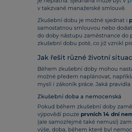
je neplatná. Sjednaná může být v
p
v takzvané manažerské smlouvě.
Zkušební dobu je možné sjednat i
samostatnou smlouvou nebo dodatk
do doby nástupu zaměstnance do pr
zkušební dobu poté, co již vznikl p
Jak řešit různé životní situ
Během zkušební doby mohou nast
možné předem naplánovat, například
myslí i zákoník práce. Jaká pravidla 
Zkušební doba a nemocenská
Pokud během zkušební doby zaměs
výpovědí pouze
prvních 14 dní n
(ale samozřejmě také nemusí) zaměs
výše, doba, během které byl nemo