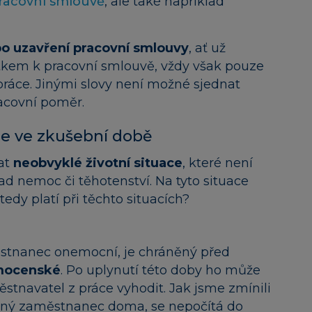
racovní smlouvě
, ale také například
po uzavření pracovní smlouvy
, ať už
em k pracovní smlouvě, vždy však pouze
áce. Jinými slovy není možné sjednat
racovní poměr.
ace ve zkušební době
at
neobvyklé životní situace
, které není
 nemoc či těhotenství. Na tyto situace
tedy platí při těchto situacích?
tnanec onemocní, je chráněný před
emocenské
. Po uplynutí této doby ho může
tnavatel z práce vyhodit. Jak jsme zmínili
cný zaměstnanec doma, se nepočítá do