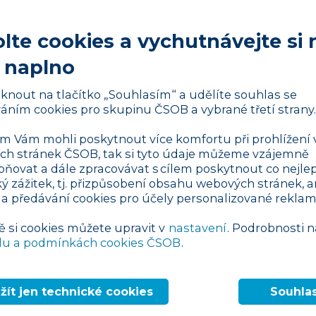
lte cookies a vychutnávejte si 
 naplno
ušební doba je obdobím, během kterého může
liknout na tlačítko „Souhlasím“ a udělíte souhlas se
 zaměstnavatel může zaměstnance
áním cookies pro skupinu ČSOB a vybrané třetí strany.
stnavatel si během zkušební doby ověřuje
stnance a zaměstnanec zjišťuje, zda mu
 Vám mohli poskytnout více komfortu při prohlížení 
h stránek ČSOB, tak si tyto údaje můžeme vzájemně
pňovat a dále zpracovávat s cílem poskytnout co nejlep
ího poměru není automatická a
není ze
ký zážitek, tj. přizpůsobení obsahu webových stránek, a
 a předávání cookies pro účely personalizované reklam
aměstnavatel se na ní musejí dohodnout.
sou zakotvené v zákoníku práce.
ě si cookies můžete upravit v
nastavení
. Podrobnosti n
du a podmínkách cookies ČSOB
.
Reklama
žít jen technické cookies
Souhla