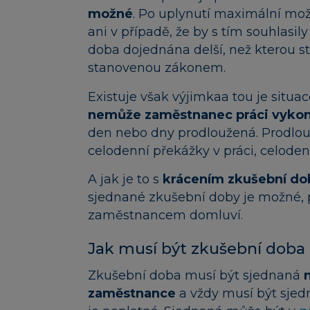
možné
. Po uplynutí maximální mož
ani v případě, že by s tím souhlasil
doba dojednána delší, než kterou s
stanovenou zákonem.
Existuje však výjimkaa tou je situa
nemůže zaměstnanec práci vyko
den nebo dny prodloužená. Prodlou
celodenní překážky v práci, celod
A jak je to s
krácením zkušební do
sjednané zkušební doby je možné,
zaměstnancem domluví.
Jak musí být zkušební doba
Zkušební doba musí být sjednaná
zaměstnance
a vždy musí být sje