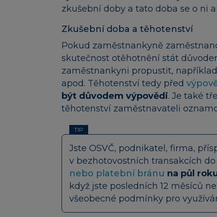
zkušební doby a tato doba se o ni 
Zkušební doba a těhotenství
Pokud zaměstnankyně zaměstnanci 
skutečnost otěhotnění stát důvode
zaměstnankyni propustit, například
apod. Těhotenství tedy před
výpově
být důvodem výpovědi
. Je také 
těhotenství zaměstnavateli oznamo
TIP
Jste OSVČ, podnikatel, firma, pří
v bezhotovostních transakcích do
nebo platební bránu
na půl rok
když jste posledních 12 měsíců ne
všeobecné podmínky pro využívání