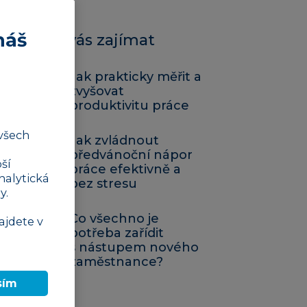
náš
Mohlo by vás zajímat
Jak prakticky měřit a
zvyšovat
produktivitu práce
všech
Jak zvládnout
předvánoční nápor
ší
práce efektivně a
nalytická
bez stresu
y.
Co všechno je
ajdete v
potřeba zařídit
s nástupem nového
zaměstnance?
sím