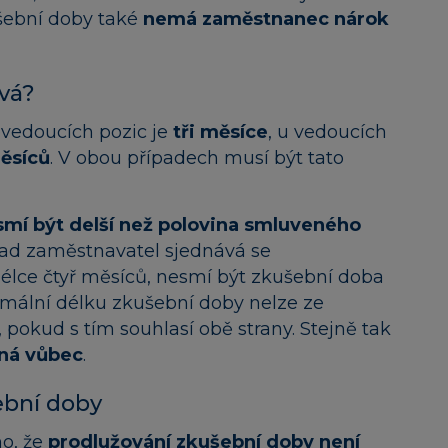
ušební doby také
nemá zaměstnanec nárok
vá?
vedoucích pozic je
tři měsíce
, u vedoucích
ěsíců
. V obou případech musí být tato
smí být delší než polovina smluveného
lad zaměstnavatel sjednává se
lce čtyř měsíců, nesmí být zkušební doba
imální délku zkušební doby nelze ze
, pokud s tím souhlasí obě strany. Stejně tak
aná vůbec
.
ební doby
no, že
prodlužování zkušební doby není