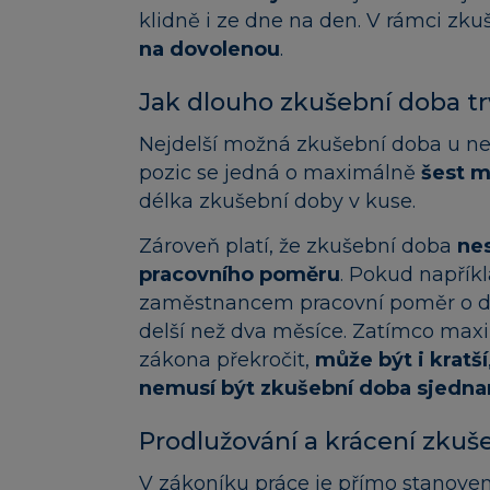
klidně i ze dne na den. V rámci zk
na dovolenou
.
Jak dlouho zkušební doba tr
Nejdelší možná zkušební doba u ne
pozic se jedná o maximálně
šest m
délka zkušební doby v kuse.
Zároveň platí, že zkušební doba
ne
pracovního poměru
. Pokud napřík
zaměstnancem pracovní poměr o dé
delší než dva měsíce. Zatímco max
zákona překročit,
může být i kratší
nemusí být zkušební doba sjedn
Prodlužování a krácení zkuš
V zákoníku práce je přímo stanove