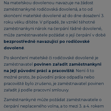
Na mateřskou dovolenou navazuje na žádost
zaměstnankyně rodičovská dovolená, a to od
skončení mateřské dovolené až do dne dosažení 3.
roku věku dítěte. V případě, že vznikl těhotné
zaměstnankyni nárok na čerpání řádné dovolené,
může zaměstnavatele požádat o její čerpání v době
bezprostředně navazující po rodičovské
dovolené
.
Po skončení mateřské či rodičovské dovolené je
zaměstnavatel
povinen zařadit zaměstnankyni
na její původní práci a pracoviště
. Není-li to
možné proto, že původní práce odpadla nebo
pracoviště bylo zrušeno, je zaměstnavatel povinen
zařadit ji podle pracovní smlouvy.
Zaměstnankyně může požádat zaměstnavatele o
čerpání neplaceného volna, a to mezi 3. a 4. rokem