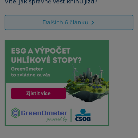
Víte, jak správně vést knihu jízd?
Dalších 6 článků