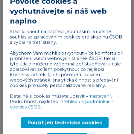
Povolte cookies a
nesmí od zaměstnankyně vyžadovat informace,
které bezprostředně nesouvisejí s vykonávanou
vychutnávejte si náš web
prací, a zákon výslovně zmiňuje právě těhotenství.
naplno
Nakonec i rozdílné zacházení s těhotnou
Stačí kliknout na tlačítko „Souhlasím“ a udělíte
zaměstnankyní se považuje za
diskriminaci
souhlas se zpracováním cookies pro skupinu ČSOB
z důvodu pohlaví
, na což by si měl dát
a vybrané třetí strany.
zaměstnavatel opravdu velký pozor.
Abychom Vám mohli poskytnout více komfortu při
prohlížení všech webových stránek ČSOB, tak si
Oznámení těhotenství je tak zcela v rukách
tyto údaje můžeme vzájemně zpřístupňovat a dále
zaměstnankyně a vzhledem k její zákonné ochraně
zpracovávat s cílem poskytnout co nejlepší
klientský zážitek, tj. přizpůsobení obsahu
je spíše
v zájmu zaměstnankyně ohlásit
webových stránek, analytická činnost a předávání
zaměstnavateli těhotenství co nejdříve
.
cookies pro účely personalizované reklamy.
Reklama
Detailně si cookies můžete upravit v
nastavení
.
Podrobnosti najdete v
Přehledu a podmínkách
cookies ČSOB
.
Použít jen technické cookies