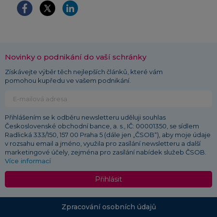
Novinky o podnikání do vaší schránky
Získávejte výběr těch nejlepších článků, které vám
pomohou kupředu ve vašem podnikání.
Přihlášením se k odběru newsletteru uděluji souhlas
Československé obchodní bance, a. s., IČ: 00001350, se sídlem
Radlická 333/150, 157 00 Praha 5 (dále jen „ČSOB“), aby moje údaje
v rozsahu email a jméno, využila pro zasílání newsletteru a další
marketingové účely, zejména pro zasílání nabídek služeb ČSOB.
Více informací
Přihlásit
Zpracování osobních údajů