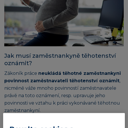
Jak musí zaměstnankyně těhotenství
oznámit?
Zákoník práce
neukládá těhotné zaměstnankyni
povinnost zaměstnavateli těhotenství oznámit
,
nicméně váže mnoho povinností zaměstnavatele
právě na toto oznámení, resp. upravuje jeho
povinnosti ve vztahu k práci vykonávané těhotnou
zaměstnankyní.
Hned v úvodu je nutné zmínit, že zaměstnavatel