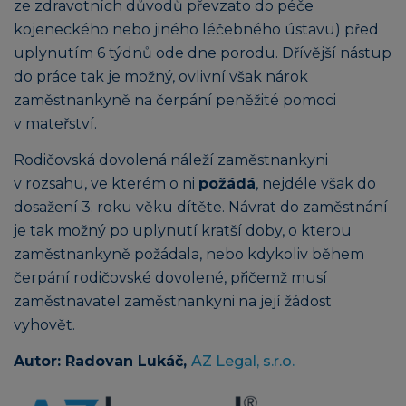
ze zdravotních důvodů převzato do péče
kojeneckého nebo jiného léčebného ústavu) před
uplynutím 6 týdnů ode dne porodu. Dřívější nástup
do práce tak je možný, ovlivní však nárok
zaměstnankyně na čerpání peněžité pomoci
v mateřství.
Rodičovská dovolená náleží zaměstnankyni
v rozsahu, ve kterém o ni
požádá
, nejdéle však do
dosažení 3. roku věku dítěte. Návrat do zaměstnání
je tak možný po uplynutí kratší doby, o kterou
zaměstnankyně požádala, nebo kdykoliv během
čerpání rodičovské dovolené, přičemž musí
zaměstnavatel zaměstnankyni na její žádost
vyhovět.
Autor: Radovan Lukáč,
AZ Legal, s.r.o.