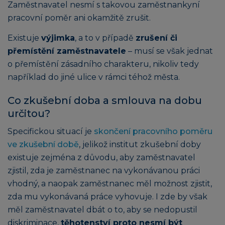
Zaměstnavatel nesmí s takovou zaměstnankyní
pracovní poměr ani okamžitě zrušit.
Existuje
výjimka
, a to v případě
zrušení či
přemístění zaměstnavatele
– musí se však jednat
o přemístění zásadního charakteru, nikoliv tedy
například do jiné ulice v rámci téhož města.
Co zkušební doba a smlouva na dobu
určitou?
Specifickou situací je
skončení pracovního poměru
ve zkušební době
, jelikož institut zkušební doby
existuje zejména z důvodu, aby zaměstnavatel
zjistil, zda je zaměstnanec na vykonávanou práci
vhodný, a naopak zaměstnanec měl možnost zjistit,
zda mu vykonávaná práce vyhovuje. I zde by však
měl zaměstnavatel dbát o to, aby se nedopustil
diskriminace,
těhotenství proto nesmí být