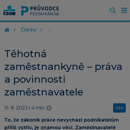
Otevř
O
Z
m
Články
Těhotná
zaměstnankyně – práva
a povinnosti
zaměstnavatele
15. 8. 2023
| 4 min
lidé
To, že zákoník práce nevychází podnikatelům
příliš vstříc, je známou věcí. Zaměstnavatelé