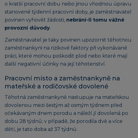
o kratší pracovní dobu nebo jinou vhodnou úpravu
stanovené týdenní pracovní doby, je zaměstnavatel
povinen vyhovět žádosti,
nebrání-li tomu vážné
provozní důvody
.
Zaměstnavatel je taky povinen upozornit těhotnou
zaměstnankyni na rizikové faktory při vykonávané
práci, které mohou poškodit plod nebo které mají
další negativní účinky na její těhotenství.
Pracovní místo a zaměstnankyně na
mateřské a rodičovské dovolené
Těhotná zaměstnankyně nastupuje na mateřskou
dovolenou mezi šestým až osmým týdnem před
očekávaným dnem porodu a náleží jí dovolená po
dobu 28 týdnů; v případě, že porodila dvě a více
dětí, je tato doba až 37 týdnů.