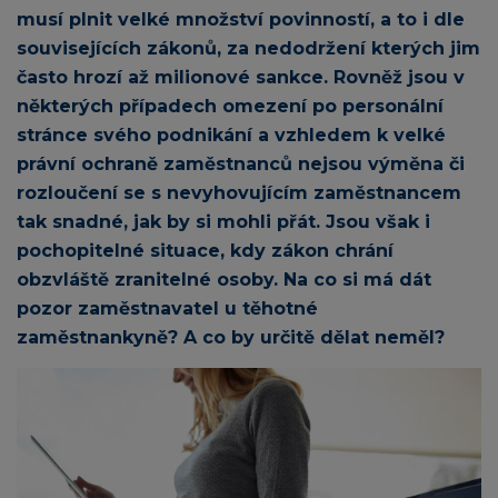
musí plnit velké množství povinností, a to i dle
souvisejících zákonů, za nedodržení kterých jim
často hrozí až milionové sankce. Rovněž jsou v
některých případech omezení po personální
stránce svého podnikání a vzhledem k velké
právní ochraně zaměstnanců nejsou výměna či
rozloučení se s nevyhovujícím zaměstnancem
tak snadné, jak by si mohli přát. Jsou však i
pochopitelné situace, kdy zákon chrání
obzvláště zranitelné osoby. Na co si má dát
pozor zaměstnavatel u těhotné
zaměstnankyně? A co by určitě dělat neměl?