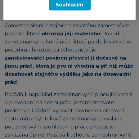
Souhlasím
A co z toho plyne pro zaměstnavatele?
Zaměstnankyni je zejména zakázáno zaměstnávat
pracemi, které
ohrožují její mateřství
. Pokud
zaměstnankyně koná práci, která podle lékařského
posudku ohrožuje její těhotenství, je
zaměstnavatel povinen převést ji dočasně na
jinou práci, která je pro ni vhodná a při níž může
dosahovat stejného výdělku jako na dosavadní
práci
.
Požádá-li například zaměstnankyně pracující v noci
o převedení na denní práci, je zaměstnavatel
povinen její žádosti vyhovět. Rovněž na pracovní
cestu může být taková zaměstnankyně vyslána
pouze se svým souhlasem a práce přesčas je
zakázána úplně. Požádá-li těhotná zaměstnankyně