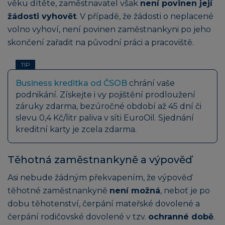
věku dítěte, zaměstnavatel však
není povinen její
žádosti vyhovět
. V případě, že žádosti o neplacené
volno vyhoví, není povinen zaměstnankyni po jeho
skončení zařadit na původní práci a pracoviště.
TIP
Business kreditka od ČSOB
chrání vaše
podnikání. Získejte i vy pojištění prodloužení
záruky zdarma, bezúročné období až 45 dní či
slevu 0,4 Kč/litr paliva v síti EuroOil. Sjednání
kreditní karty je zcela zdarma.
Těhotná zaměstnankyně a výpověď
Asi nebude žádným překvapením, že výpověď
těhotné zaměstnankyně
není možná
, neboť je po
dobu těhotenství, čerpání mateřské dovolené a
čerpání rodičovské dovolené v tzv.
ochranné době
.