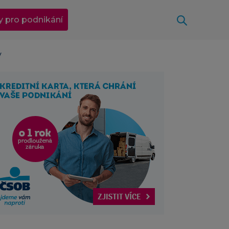
Otevřít
y pro podnikání
y