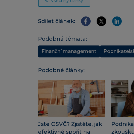
Všechny články
Sdílet článek:
Podobná témata:
Finanční management
Podnikatels
Podobné články:
Jste OSVČ? Zjistěte, jak
Podnika
efektivně spořit na
zkoušku“