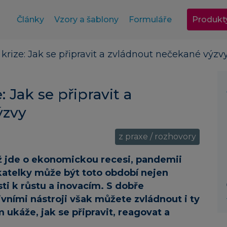
Články
Vzory a šablony
Formuláře
Produkt
krize: Jak se připravit a zvládnout nečekané výzv
 Jak se připravit a
ýzvy
z praxe / rozhovory
už jde o ekonomickou recesi, pandemii
katelky může být toto období nejen
sti k růstu a inovacím. S dobře
vními nástroji však můžete zvládnout i ty
 ukáže, jak se připravit, reagovat a