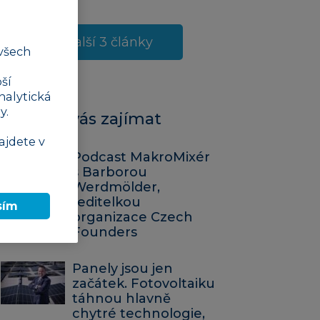
Další 3 články
všech
ší
nalytická
y.
Mohlo by vás zajímat
ajdete v
Podcast MakroMixér
s Barborou
Werdmölder,
ředitelkou
sím
organizace Czech
Founders
Panely jsou jen
začátek. Fotovoltaiku
táhnou hlavně
chytré technologie,