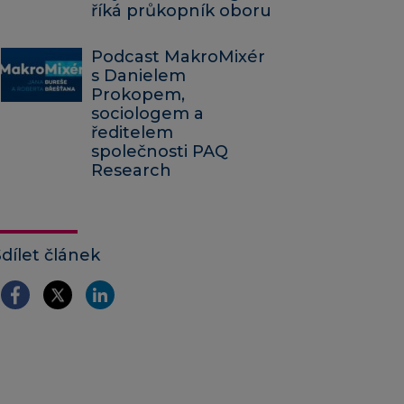
říká průkopník oboru
Podcast MakroMixér
s Danielem
Prokopem,
sociologem a
ředitelem
společnosti PAQ
Research
Sdílet článek