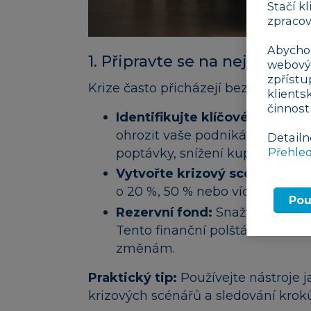
Stačí k
zpracov
Abychom
1. Připravte se na nejhorší: 
webovýc
zpřístu
Krize často přicházejí bez varování, 
klients
činnost
Identifikujte klíčové rizikové
ohrozit vaše podnikání (např. 
Detailn
Přehle
poptávky, snížení kupní síly zá
Vytvořte krizový scénář:
Sepiš
o 20 %, 50 % nebo více. Jak bys
Pou
Rezervní fond:
Snažte se mít 
Tento finanční polštář vám mů
změnám.
Praktický tip:
Používejte nástroje 
krizových scénářů a sledování kroků