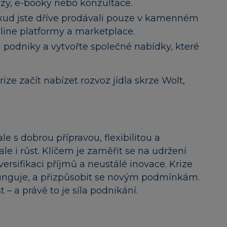
rzy, e-booky nebo konzultace.
ud jste dříve prodávali pouze v kamenném
line platformy a marketplace.
mi podniky a vytvořte společné nabídky, které
e začít nabízet rozvoz jídla skrze Wolt,
le s dobrou přípravou, flexibilitou a
le i růst. Klíčem je zaměřit se na udržení
ersifikaci příjmů a neustálé inovace. Krize
o funguje, a přizpůsobit se novým podmínkám.
t – a právě to je síla podnikání.