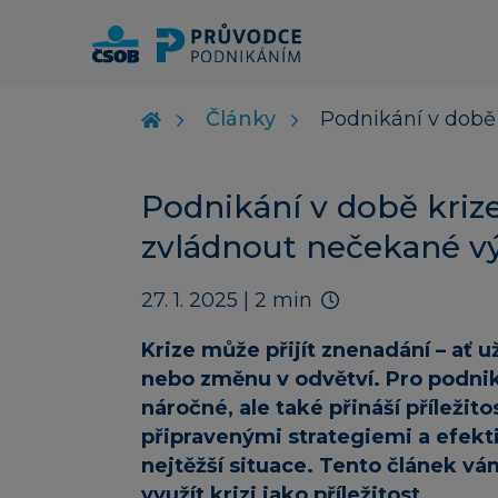
Články
Podnikání v době 
Podnikání v době krize:
zvládnout nečekané v
27. 1. 2025
| 2 min
Krize může přijít znenadání – ať 
nebo změnu v odvětví. Pro podni
náročné, ale také přináší příležito
připravenými strategiemi a efekti
nejtěžší situace. Tento článek vám
využít krizi jako příležitost.