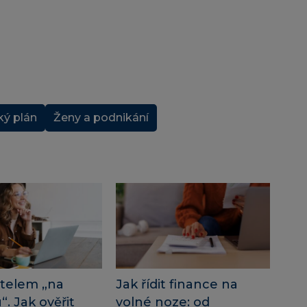
ký plán
Ženy a podnikání
telem „na
Jak řídit finance na
. Jak ověřit
volné noze: od