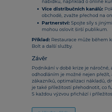
nabídku, například o online ku
Více distribučních kanálů:
Pok
obchodě, zvažte přechod na on
Partnerství:
Spojte síly s jiný
mohou oslovit širší publikum.
Příklad:
Restaurace může během kriz
Bolt a další služby.
Závěr
Podnikání v době krize je náročné, a
odhodláním je možné nejen přežít, a
zákazníků, optimalizaci nákladů, div
je také příležitostí přehodnotit, c
S každou výzvou přichází i příležitos