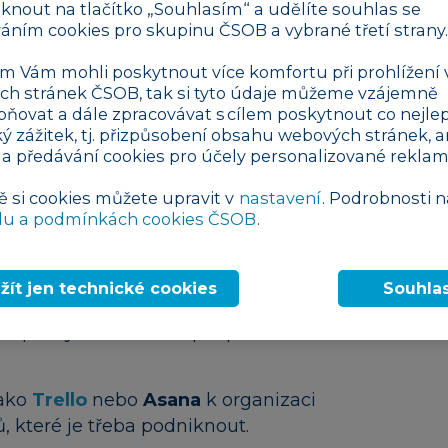
liknout na tlačítko „Souhlasím“ a udělíte souhlas se
áním cookies pro skupinu ČSOB a vybrané třetí strany.
 Vám mohli poskytnout více komfortu při prohlížení 
Tvorba krizového plánu
h stránek ČSOB, tak si tyto údaje můžeme vzájemně
pňovat a dále zpracovávat s cílem poskytnout co nejlep
a proto je klíčové mít připravený plán.
ký zážitek, tj. přizpůsobení obsahu webových stránek, a
 a předávání cookies pro účely personalizované reklam
 faktory:
Zamyslete se nad tím, co by mohlo
výpadky dodavatelského řetězce, pokles
ě si cookies můžete upravit v
nastavení
. Podrobnosti n
du a podmínkách cookies ČSOB
.
kazníků).
te plán pro situace, kdy by se příjmy snížily
te pokryli náklady? Co byste omezili?
žít jen technické cookies
Souhla
rezervu na 3–6 měsíců provozních nákladů.
že poskytnout čas na přizpůsobení se
jako
Trello
nebo
Asana
k organizaci
, které je třeba podniknout.