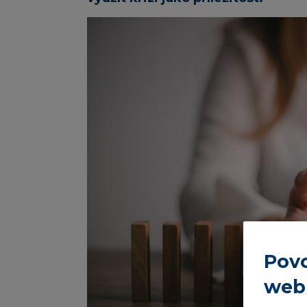
Povo
web