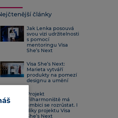
Nejčtenější články
Jak Lenka posouvá
svou vizi udržitelnosti
s pomocí
mentoringu Visa
She’s Next
Visa She’s Next:
Marieta vytváří
produkty na pomezí
designu a umění
Projekt
náš
Filharmoniště má
ambici se rozrůstat. I
díky projektu Visa
She’s Next