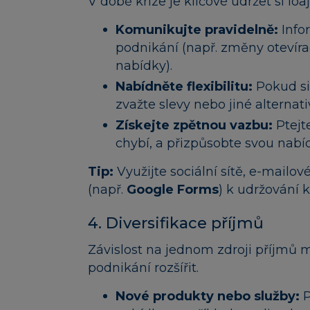
V době krize je klíčové udržet si loa
Komunikujte pravidelně:
Info
podnikání (např. změny otevíra
nabídky).
Nabídněte flexibilitu:
Pokud si
zvažte slevy nebo jiné alternat
Získejte zpětnou vazbu:
Ptejte
chybí, a přizpůsobte svou nabí
Tip:
Využijte sociální sítě, e-mai
(např.
Google Forms
) k udržování 
4. Diversifikace příjmů
Závislost na jednom zdroji příjmů mů
podnikání rozšířit.
Nové produkty nebo služby:
P