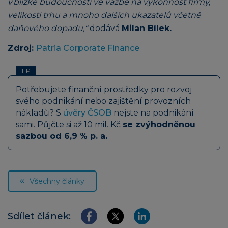
v blízké budoucnosti ve vazbě na výkonnost firmy,
velikosti trhu a mnoho dalších ukazatelů včetně
daňového dopadu,“
dodává
Milan Bílek.
Zdroj:
Patria Corporate Finance
TIP
Potřebujete finanční prostředky pro rozvoj
svého podnikání nebo zajištění provozních
nákladů? S
úvěry ČSOB
nejste na podnikání
sami. Půjčte si až 10 mil. Kč
se zvýhodněnou
sazbou od 6,9 % p. a.
Všechny články
Sdílet článek: