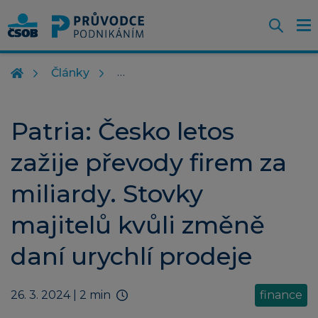
Otevř
O
Z
m
Články
Patria: Česko letos
zažije převody firem za
miliardy. Stovky
majitelů kvůli změně
daní urychlí prodeje
26. 3. 2024
| 2 min
finance