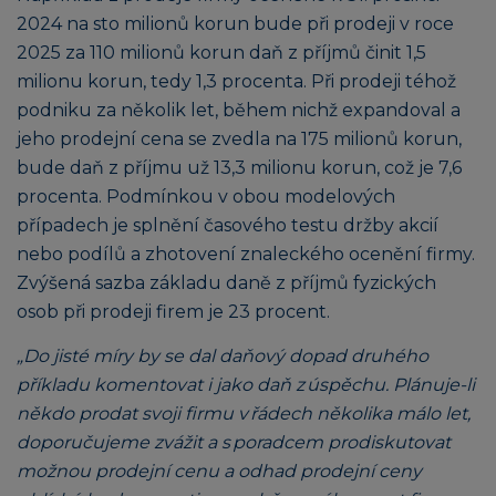
2024 na sto milionů korun bude při prodeji v roce
2025 za 110 milionů korun daň z příjmů činit 1,5
milionu korun, tedy 1,3 procenta. Při prodeji téhož
podniku za několik let, během nichž expandoval a
jeho prodejní cena se zvedla na 175 milionů korun,
bude daň z příjmu už 13,3 milionu korun, což je 7,6
procenta. Podmínkou v obou modelových
případech je splnění časového testu držby akcií
nebo podílů a zhotovení znaleckého ocenění firmy.
Zvýšená sazba základu daně z příjmů fyzických
osob při prodeji firem je 23 procent.
„Do jisté míry by se dal daňový dopad druhého
příkladu komentovat i jako daň z úspěchu. Plánuje-li
někdo prodat svoji firmu v řádech několika málo let,
doporučujeme zvážit a s poradcem prodiskutovat
možnou prodejní cenu a odhad prodejní ceny