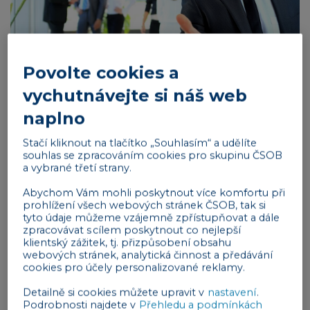
Povolte cookies a
vychutnávejte si náš web
Dosavadní právní úprava umožňuje výnos z
prodeje
naplno
firem
považovat za osvobozený od daně z příjmů
fyzických osob při držení akcií déle než 3 roky a
Stačí kliknout na tlačítko „Souhlasím“ a udělíte
podílů v obchodních společnostech déle než 5 let.
souhlas se zpracováním cookies pro skupinu ČSOB
a vybrané třetí strany.
Už od 1. ledna 2025 však bude příjem z prodeje po
splnění téhož časového testu osvobozený pouze do
Abychom Vám mohli poskytnout více komfortu při
hranice 40 milionů Kč. V České republice ročně
prohlížení všech webových stránek ČSOB, tak si
tyto údaje můžeme vzájemně zpřístupňovat a dále
změní majitele zhruba stovka firem s hodnotou
zpracovávat s cílem poskytnout co nejlepší
větší než 250 milionů korun a odhadem až 500
klientský zážitek, tj. přizpůsobení obsahu
webových stránek, analytická činnost a předávání
firem s hodnotou pod tento ukazatel.
cookies pro účely personalizované reklamy.
Reklama
Detailně si cookies můžete upravit v
nastavení
.
Podrobnosti najdete v
Přehledu a podmínkách