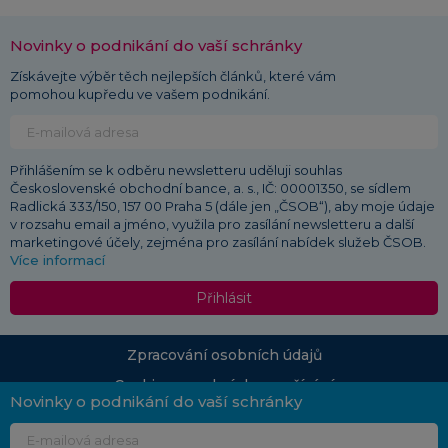
Novinky o podnikání do vaší schránky
Získávejte výběr těch nejlepších článků, které vám
pomohou kupředu ve vašem podnikání.
Přihlášením se k odběru newsletteru uděluji souhlas
Československé obchodní bance, a. s., IČ: 00001350, se sídlem
Radlická 333/150, 157 00 Praha 5 (dále jen „ČSOB“), aby moje údaje
v rozsahu email a jméno, využila pro zasílání newsletteru a další
marketingové účely, zejména pro zasílání nabídek služeb ČSOB.
Více informací
Přihlásit
Zpracování osobních údajů
Cookies a podmínky používání
Novinky o podnikání do vaší schránky
© 2026 ČSOB