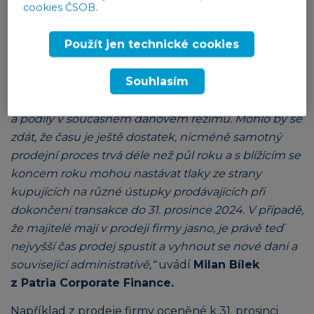
cookies ČSOB
.
Použít jen technické cookies
Souhlasím
„Do konce roku 2024 je možné prodat cenné papíry
a podíly v současném daňovém režimu. Mohlo by se
zdát, že času je ještě dostatek, nicméně samotný
prodejní proces trvá déle než půl roku a s blížícím se
koncem roku mohou nastávat tlaky ze strany
kupujících na různé ústupky prodávajících při
dokončení transakce do 31. prosince 2024. V případě,
že majitelé mají v prodeji firmy jasno, je právě teď
nejvyšší čas prodej spustit a vyhnout se nové dani a
související administrativě,“
uvádí
Milan Bílek
z Patria Corporate Finance.
Například z prodeje firmy oceněné k 31. prosinci