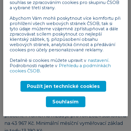
souhlas se zpracováním cookies pro skupinu ČSOB
platit zálohy z minimálního vyměřovacího základu.
a vybrané třetí strany.
Abychom Vám mohli poskytnout více komfortu při
Reklama
prohlížení všech webových stránek ČSOB, tak si
tyto údaje můžeme vzájemně zpřístupňovat a dále
zpracovávat s cílem poskytnout co nejlepší
klientský zážitek, tj. přizpůsobení obsahu
webových stránek, analytická činnost a předávání
cookies pro účely personalizované reklamy.
Detailně si cookies můžete upravit v
nastavení
.
Podrobnosti najdete v
Přehledu a podmínkách
Minimální vyměřovací základ a minimální
cookies ČSOB
.
zálohy na sociální pojištění
Minimální vyměřovací základ na sociální pojištění
Použít jen technické cookies
pro hlavní činnost OSVČ
se zvyšuje z 25 na 30
procent průměrné mzdy
(v roce 2025 na 35 % a
Souhlasím
v roce 2026 na 40 %) a pro vedlejší činnost z 10 na 11
procent. Průměrná mzda je pro rok 2024 stanovena
na 43 967 Kč. Minimální měsíční vyměřovací základ
je tedy 13 190 Kč.