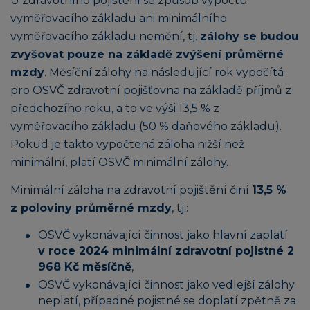
U zdravotního pojištění se způsob výpočtu
vyměřovacího základu ani minimálního
vyměřovacího základu nemění, tj.
zálohy se budou
zvyšovat pouze na základě zvýšení průměrné
mzdy
. Měsíční zálohy na následující rok vypočítá
pro OSVČ zdravotní pojišťovna na základě příjmů z
předchozího roku, a to ve výši 13,5 % z
vyměřovacího základu (50 % daňového základu).
Pokud je takto vypočtená záloha nižší než
minimální, platí OSVČ minimální zálohy.
Minimální záloha na zdravotní pojištění činí
13,5 %
z poloviny průměrné mzdy
, tj.:
OSVČ vykonávající činnost jako hlavní zaplatí
v roce 2024 minimální zdravotní pojistné 2
968 Kč měsíčně
,
OSVČ vykonávající činnost jako vedlejší zálohy
neplatí, případné pojistné se doplatí zpětně za