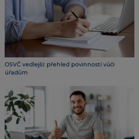
OSVČ vedlejší: přehled povinností vůči
úřadům