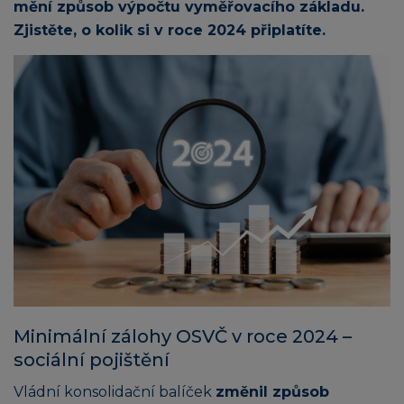
mění způsob výpočtu vyměřovacího základu.
Zjistěte, o kolik si v roce 2024 připlatíte.
Minimální zálohy OSVČ v roce 2024 –
sociální pojištění
Vládní konsolidační balíček
změnil způsob