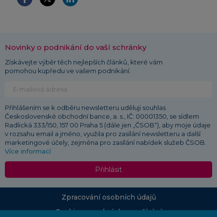
Novinky o podnikání do vaší schránky
Získávejte výběr těch nejlepších článků, které vám
pomohou kupředu ve vašem podnikání.
Přihlášením se k odběru newsletteru uděluji souhlas
Československé obchodní bance, a. s., IČ: 00001350, se sídlem
Radlická 333/150, 157 00 Praha 5 (dále jen „ČSOB“), aby moje údaje
v rozsahu email a jméno, využila pro zasílání newsletteru a další
marketingové účely, zejména pro zasílání nabídek služeb ČSOB.
Více informací
Přihlásit
Zpracování osobních údajů
Cookies a podmínky používání