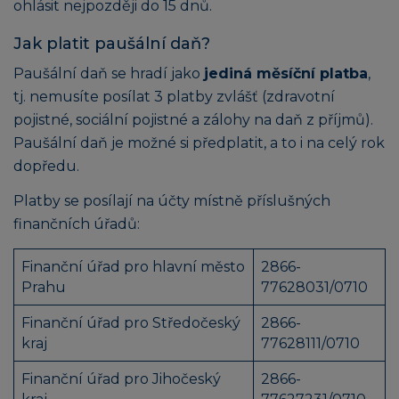
ohlásit nejpozději do 15 dnů.
Jak platit paušální daň?
Paušální daň se hradí jako
jediná měsíční platba
,
tj. nemusíte posílat 3 platby zvlášť (zdravotní
pojistné, sociální pojistné a zálohy na daň z příjmů).
Paušální daň je možné si předplatit, a to i na celý rok
dopředu.
Platby se posílají na účty místně příslušných
finančních úřadů:
Finanční úřad pro hlavní město
2866-
Prahu
77628031/0710
Finanční úřad pro Středočeský
2866-
kraj
77628111/0710
Finanční úřad pro Jihočeský
2866-