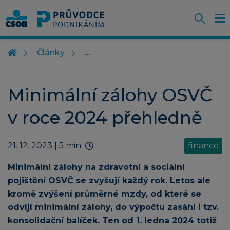
Otevř
O
Z
m
Články
Minimální zálohy OSVČ
v roce 2024 přehledně
21. 12. 2023
| 5 min
finance
Minimální zálohy na zdravotní a sociální
pojištění OSVČ se zvyšují každý rok. Letos ale
kromě zvýšení průměrné mzdy, od které se
odvíjí minimální zálohy, do výpočtu zasáhl i tzv.
konsolidační balíček. Ten od 1. ledna 2024 totiž