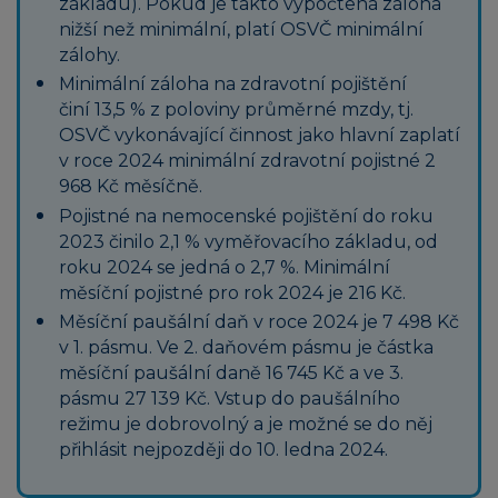
základu). Pokud je takto vypočtená záloha
nižší než minimální, platí OSVČ minimální
zálohy.
Minimální záloha na zdravotní pojištění
činí 13,5 % z poloviny průměrné mzdy, tj.
OSVČ vykonávající činnost jako hlavní zaplatí
v roce 2024 minimální zdravotní pojistné 2
968 Kč měsíčně.
Pojistné na nemocenské pojištění do roku
2023 činilo 2,1 % vyměřovacího základu, od
roku 2024 se jedná o 2,7 %. Minimální
měsíční pojistné pro rok 2024 je 216 Kč.
Měsíční paušální daň v roce 2024 je 7 498 Kč
v 1. pásmu. Ve 2. daňovém pásmu je částka
měsíční paušální daně 16 745 Kč a ve 3.
pásmu 27 139 Kč. Vstup do paušálního
režimu je dobrovolný a je možné se do něj
přihlásit nejpozději do 10. ledna 2024.