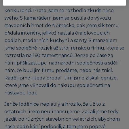
oboru jako můj strýc a mně nepřišlo fér přejít ke
konkurenci. Proto jsem se rozhodla zkusit něco
svého. S kamarádem jsem se pustila do vývozu
stavebních hmot do Německa, pak jsem si k tomu
přidala interiéry, jelikož nastala éra plovoucích
podlah, moderních kuchyní a sanity. S manželem
jsme společně rozjeli až strojírenskou firmu, která se
rozrostla na 160 zaměstnanců. Jenže po čase za
námi přišli zástupci nadnárodní společnosti a sdělili
nám, že buď jim firmu prodáme, nebo nás zničí.
Raději jsme ji tedy prodali, tím jsme získali peníze,
které jsme věnovali do nákupu společnosti na
nástavbu lodí.
Jenže loděnice neplatily a hrozilo, že už to z
ostatních firem neufinancujeme. Začali jsme tedy
jezdit po různých stavebních veletrzích, abychom
naše podnikání podpořili, a tam jsem poprvé