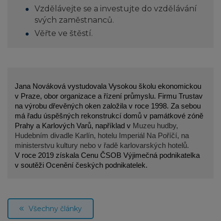
Vzdělávejte se a investujte do vzdělávání
svých zaměstnanců.
Věřte ve štěstí.
Jana Nováková vystudovala Vysokou školu ekonomickou
v Praze, obor organizace a řízení průmyslu. Firmu Trustav
na výrobu dřevěných oken založila v roce 1998. Za sebou
má řadu úspěšných rekonstrukcí domů v památkové zóně
Prahy a Karlových Varů, například v
Muzeu hudby,
Hudebním divadle Karlín, hotelu Imperiál Na Poříčí, na
ministerstvu kultury nebo v řadě karlovarských hotelů.
V roce 2019 získala Cenu ČSOB Výjimečná podnikatelka
v soutěži Ocenění českých podnikatelek.
Všechny články