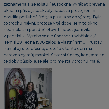
zaznamenala, že existují eurookna. Vyrábět dřevěná
okna mi přišlo jako skvělý nápad, a proto jsem si
pořídila potřebné frézy a pustila se do výroby. Bylo
to trochu naivní, protože v té době jsem to okno
neuměla ani pořádně otevřít, neboť jsem žila
v paneláku. Výroba se ale úspěšně rozběhla a já
jsem si 29. ledna 1998 založila vlastní firmu Trustav.
Pamatuji si to přesně, protože v tento den má
narozeniny můj manžel. Severní Čechy, kde jsem do
té doby působila, se ale pro mě staly trochu malé.