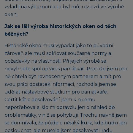
zvládli na výbornou a to byl můj rozjezd ve výrobě
oken.
Jak se liší výroba historických oken od těch
běžných?
Historické okno musí vypadat jako to původní,
zároveň ale musí splňovat současné normy a
požadavky na vlastnosti. Při jejich výrobě se
nevyhnete spolupráci s památkáři. Protože jsem pro
ně chtěla být rovnocenným partnerem a mít pro
svou práci dostatek informací, rozhodla jsem se
udělat nástavbové studium pro památkáře.
Certifikát o absolvování jsem k ničemu
nepotřebovala, šlo mi opravdu jen o náhled do
problematiky, v níž se pohybuji. Trochu naivně jsem
se domnívala, že půjde o nějaký kurz, kde budu jen
poslouchat, ale musela jsem absolvovat i řadu