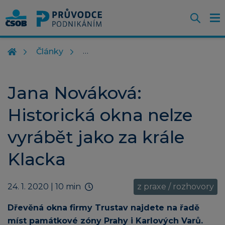
Otevř
O
Z
m
Články
Jana Nováková:
Historická okna nelze
vyrábět jako za krále
Klacka
24. 1. 2020
| 10 min
z praxe / rozhovory
Dřevěná okna firmy Trustav najdete na řadě
míst památkové zóny Prahy i Karlových Varů.