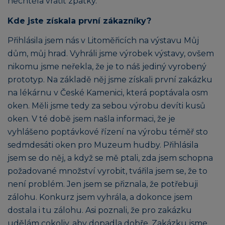
nechtěla vrátit zpátky.
Kde jste získala první zákazníky?
Přihlásila jsem nás v Litoměřicích na výstavu Můj
dům, můj hrad. Vyhráli jsme výrobek výstavy, ovšem
nikomu jsme neřekla, že je to náš jediný vyrobený
prototyp. Na základě něj jsme získali první zakázku
na lékárnu v České Kamenici, která poptávala osm
oken. Měli jsme tedy za sebou výrobu devíti kusů
oken. V té době jsem našla informaci, že je
vyhlášeno poptávkové řízení na výrobu téměř sto
sedmdesáti oken pro Muzeum hudby. Přihlásila
jsem se do něj, a když se mě ptali, zda jsem schopna
požadované množství vyrobit, tvářila jsem se, že to
není problém. Jen jsem se přiznala, že potřebuji
zálohu. Konkurz jsem vyhrála, a dokonce jsem
dostala i tu zálohu. Asi poznali, že pro zakázku
udělám cokoliv, aby dopadla dobře. Zakázku jsme