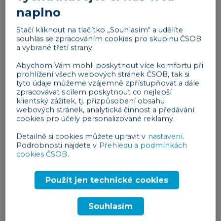
Pracovala jste někdy v tomto oboru?
naplno
Před revolucí jsem dělala vedoucí odboru v
Stačí kliknout na tlačítko „Souhlasím“ a udělíte
Elektroporcelánu Louny, v roce 1997 jsem se zde
souhlas se zpracováním cookies pro skupinu ČSOB
stala náměstkyní. Čím jste ale výš, tím více si musíte
a vybrané třetí strany.
špinit ruce. Devadesátá léta byla dobou
Abychom Vám mohli poskytnout více komfortu při
propouštění a já jsem nechtěla dělat věci, o nichž
prohlížení všech webových stránek ČSOB, tak si
tyto údaje můžeme vzájemně zpřístupňovat a dále
jsem nebyla tak úplně přesvědčena. V té době jsem
zpracovávat s cílem poskytnout co nejlepší
dostala udičku do velké firmy, kde byl jedním z
klientský zážitek, tj. přizpůsobení obsahu
webových stránek, analytická činnost a předávání
majitelů můj strýc. Začala jsem pracovat jako
cookies pro účely personalizované reklamy.
prokuristka a poznala jsem, jak funguje
maloobchod i velkoobchod, výroba a třeba i
Detailně si cookies můžete upravit v
nastavení
.
Podrobnosti najdete v
Přehledu a podmínkách
benzinové pumpy, které nakoupili. Asi bych v
cookies ČSOB
.
závodě dělala doteď, kdyby se můj manžel
nerozhodl, že chce podnikat.
Použít jen technické cookies
Rozjeli jste si tedy společné podnikání?
Souhlasím
Z počátku ještě ne. Manžel podnikal v podobném