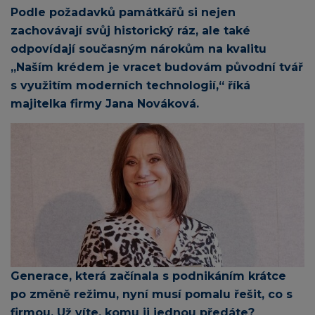
Podle požadavků památkářů si nejen
zachovávají svůj historický ráz, ale také
odpovídají současným nárokům na kvalitu
„Naším krédem je vracet budovám původní tvář
s využitím moderních technologií,“ říká
majitelka firmy Jana Nováková.
Generace, která začínala s podnikáním krátce
po změně režimu, nyní musí pomalu řešit, co s
firmou. Už víte, komu ji jednou předáte?