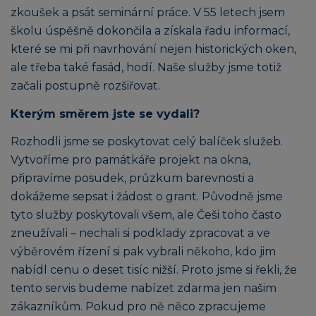
zkoušek a psát seminární práce. V 55 letech jsem
školu úspěšně dokončila a získala řadu informací,
které se mi při navrhování nejen historických oken,
ale třeba také fasád, hodí. Naše služby jsme totiž
začali postupně rozšiřovat.
Kterým směrem jste se vydali?
Rozhodli jsme se poskytovat celý balíček služeb.
Vytvoříme pro památkáře projekt na okna,
připravíme posudek, průzkum barevnosti a
dokážeme sepsat i žádost o grant. Původně jsme
tyto služby poskytovali všem, ale Češi toho často
zneužívali – nechali si podklady zpracovat a ve
výběrovém řízení si pak vybrali někoho, kdo jim
nabídl cenu o deset tisíc nižší. Proto jsme si řekli, že
tento servis budeme nabízet zdarma jen našim
zákazníkům. Pokud pro ně něco zpracujeme