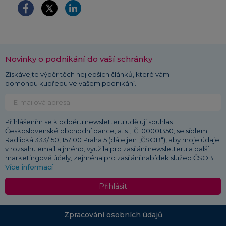
Novinky o podnikání do vaší schránky
Získávejte výběr těch nejlepších článků, které vám
pomohou kupředu ve vašem podnikání.
Přihlášením se k odběru newsletteru uděluji souhlas
Československé obchodní bance, a. s., IČ: 00001350, se sídlem
Radlická 333/150, 157 00 Praha 5 (dále jen „ČSOB“), aby moje údaje
v rozsahu email a jméno, využila pro zasílání newsletteru a další
marketingové účely, zejména pro zasílání nabídek služeb ČSOB.
Více informací
Přihlásit
Zpracování osobních údajů