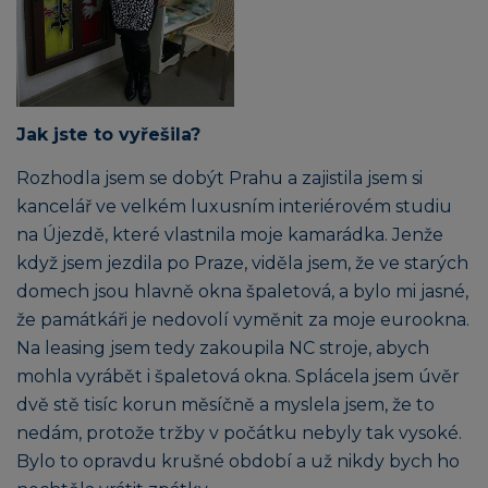
Jak jste to vyřešila?
Rozhodla jsem se dobýt Prahu a zajistila jsem si
kancelář ve velkém luxusním interiérovém studiu
na Újezdě, které vlastnila moje kamarádka. Jenže
když jsem jezdila po Praze, viděla jsem, že ve starých
domech jsou hlavně okna špaletová, a bylo mi jasné,
že památkáři je nedovolí vyměnit za moje eurookna.
Na leasing jsem tedy zakoupila NC stroje, abych
mohla vyrábět i špaletová okna. Splácela jsem úvěr
dvě stě tisíc korun měsíčně a myslela jsem, že to
nedám, protože tržby v počátku nebyly tak vysoké.
Bylo to opravdu krušné období a už nikdy bych ho