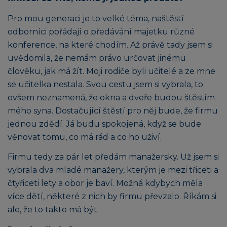
Pro mou generaci je to velké téma, naštěstí
odborníci pořádají o předávání majetku různé
konference, na které chodím. Až právě tady jsem si
uvědomila, že nemám právo určovat jinému
člověku, jak má žít. Moji rodiče byli učitelé a ze mne
se učitelka nestala. Svou cestu jsem si vybrala, to
ovšem neznamená, že okna a dveře budou štěstím
mého syna. Dostačující štěstí pro něj bude, že firmu
jednou zdědí. Já budu spokojená, když se bude
věnovat tomu, co má rád a co ho uživí.
Firmu tedy za pár let předám manažersky. Už jsem si
vybrala dva mladé manažery, kterým je mezi třiceti a
čtyřiceti lety a obor je baví. Možná kdybych měla
více dětí, některé z nich by firmu převzalo. Říkám si
ale, že to takto má být.