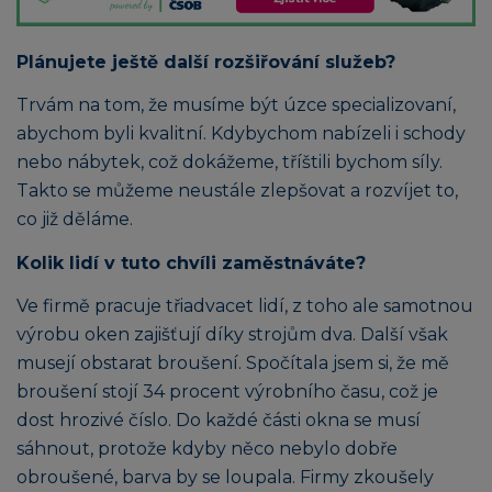
Plánujete ještě další rozšiřování služeb?
Trvám na tom, že musíme být úzce specializovaní,
abychom byli kvalitní. Kdybychom nabízeli i schody
nebo nábytek, což dokážeme, tříštili bychom síly.
Takto se můžeme neustále zlepšovat a rozvíjet to,
co již děláme.
Kolik lidí v tuto chvíli zaměstnáváte?
Ve firmě pracuje třiadvacet lidí, z toho ale samotnou
výrobu oken zajišťují díky strojům dva. Další však
musejí obstarat broušení. Spočítala jsem si, že mě
broušení stojí 34 procent výrobního času, což je
dost hrozivé číslo. Do každé části okna se musí
sáhnout, protože kdyby něco nebylo dobře
obroušené, barva by se loupala. Firmy zkoušely