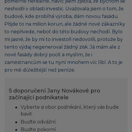
poměrně nereálné, navíc jsem zjistila, že bychom se
neshodli v oblasti investic. Uvažovala jsem o tom, že
budově, kde probíhá výroba, dám novou fasádu.
Přijde to na milion korun, ale žádné nové zákazníky
to nepřivede, neboť do této budovy nechodí. Bylo
mi jasné, že by mi to investoři nedovolili, protože by
tento výdaj negeneroval žádný zisk. Já mám ale z
nové fasády dobrý pocit a myslím, že i
zaměstnancům se tu nyní mnohem víc líbí. A to je
pro mě důležitější než peníze.
5 doporučení Jany Novákové pro
začínající podnikatele
Vyberte si obor podnikání, který vás bude
bavit.
Buďte odvážní.
Buďte pokorní.