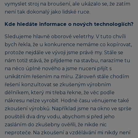
vymyslet stroj na broušení, ale ukázalo se, že zatím
není tak dokonalý jako lidské ruce.
Kde hledáte informace o nových technologiích?
Sledujeme hlavně oborové veletrhy. V tuto chvíli
bych řekla, že u konkurence nemáme co kopírovat,
protože nejdále ve vývoji jsme právě my. Stále se
nám totiž stává, že přijdeme na stavbu, narazíme tu
na něco úplně nového a jsme nuceni přijít s
unikátním řešením na míru. Zároveň stále chodím
řešení konzultovat se zkušeným výrobním
dělníkem, který mi třeba řekne, že věc podle
nákresu nelze vyrobit. Hodně času věnujeme také
zkoušení výrobků. Například jsme na okno ve sprše
pouštěli dva dny vodu, abychom si před jeho
zasláním do zkušebny ověřili, že nikde nic
neproteče. Na zkoušení a vzdělávání mi nikdy není