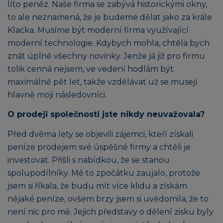
líto peněz. Naše firma se zabývá historickými okny,
to ale neznamená, že je budeme dělat jako za krále
Klacka. Musíme být moderní firma využívající
moderní technologie. Kdybych mohla, chtěla bych
znát úplně všechny novinky. Jenže já již pro firmu
tolik cenná nejsem, ve vedení hodlám být
maximálně pět let, takže vzdělávat už se musejí
hlavně moji následovníci.
O prodeji společnosti jste nikdy neuvažovala?
Před dvěma lety se objevili zájemci, kteří získali
peníze prodejem své úspěšné firmy a chtěli je
investovat. Přišli s nabídkou, že se stanou
spolupodílníky. Mě to zpočátku zaujalo, protože
jsem si říkala, že budu mít více klidu a získám
nějaké peníze, ovšem brzy jsem si uvědomila, že to
není nic pro mě. Jejich představy o dělení zisku byly