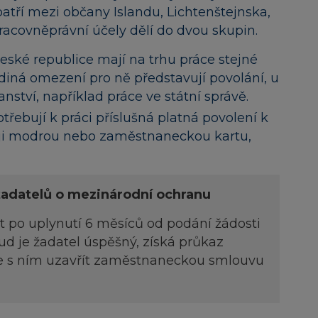
atří mezi občany Islandu, Lichtenštejnska,
pracovněprávní účely dělí do dvou skupin.
eské republice mají na trhu práce stejné
ediná omezení pro ně představují povolání, u
nství, například práce ve státní správě.
otřebují k práci příslušná platná povolení k
ěji modrou nebo zaměstnaneckou kartu,
žadatelů o mezinárodní ochranu
 po uplynutí 6 měsíců od podání žádosti
d je žadatel úspěšný, získá průkaz
ze s ním uzavřít zaměstnaneckou smlouvu