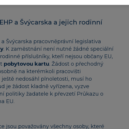
ho rodinným příslušníkem, a také osoby
HP a Švýcarska a jejich rodinní
a Švýcarska pracovněprávní legislativa
ny
. K zaměstnání není nutné žádné speciální
rodinné příslušníky, kteří nejsou občany EU,
it
pobytovou kartu
. Žádost o přechodný
osobně na kterémkoli pracovišti
e ještě nedosáhl plnoletosti, musí ho
 je žádost kladně vyřízena, vyzve
í politiky žadatele k převzetí Průkazu o
na EU.
nce jsou považovány všechny osoby, které