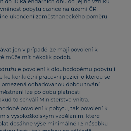
 do 10 kalendářních dnů od jejího vzniku.
ávněnost pobytu cizince na území ČR,
de dne ukončení zaměstnaneckého poměru
ávat jen v případě, že mají povolení k
ré může mít několik podob.
sdružuje povolení k dlouhodobému pobytu i
e ke konkrétní pracovní pozici, o kterou se
y je omezená odhadovanou dobou trvání
stnání lze po dobu platnosti
ud to schválí Ministerstvo vnitra.
hodobé povolení k pobytu, tak povolení k
ům s vysokoškolským vzděláním, které
ž plat dosáhne výše minimálně 1,5 násobku