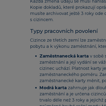
Každá změna údajů se musí nahlásit
Kopie dokladů, které prokazují opr
musíte archivovat ještě 3 roky o
s cizincem.
Typy pracovních povolení
Cizince ze třetích zemí lze zaměstn
pobytu a k výkonu zaměstnání, kte
Zaměstnanecká karta
v sobě 
zaměstnání a její vydání se váž
cizinec uchází. Platnost kart
zaměstnaneckého poměru. Zamě
zaměstnanecké karty měnit, pok
Modrá karta
zahrnuje jak dlou
zaměstnání a je určena cizinc
trvalo déle než 3 roky a jejich