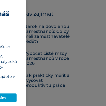
náš
Mohlo by vás zajímat
Nárok na dovolenou
zaměstnanců: Co by
měli zaměstnavatelé
vědět?
všech
Výpočet čisté mzdy
ší
zaměstnanců v roce
nalytická
2026
y.
Jak prakticky měřit a
ajdete v
zvyšovat
produktivitu práce
sím