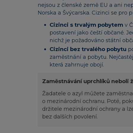
nejsou z členské země EU a ani nep
Norska a Švýcarska. Cizinci se pro 
Cizinci s trvalým pobytem
v Č
postavení jako čeští občané. J
nichž je požadováno státní obča
Cizinci bez trvalého pobytu
p
zaměstnání a pobytu. Nejčast
která zahrnuje obojí.
Zaměstnávání uprchlíků neboli 
Žadatele o azyl můžete zaměstnat
o mezinárodní ochranu. Poté, poku
držitele mezinárodní ochrany a l
bez dalších povolení.