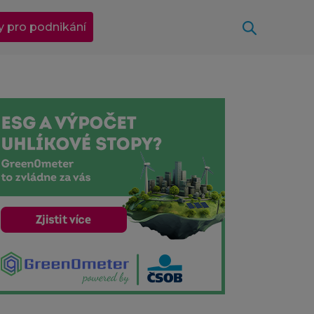
Otevřít
y pro podnikání