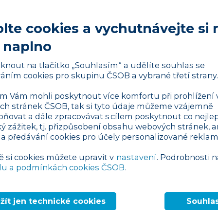
lte cookies a vychutnávejte si 
avatele spojené se zaměstnáním
 naplno
ičních pracovníků upravuje zejména
liknout na tlačítko „Souhlasím“ a udělíte souhlas se
osti. K základním povinnostem
áním cookies pro skupinu ČSOB a vybrané třetí strany.
povinnost. Pokud zaměstnáte zahraničního
 Vám mohli poskytnout více komfortu při prohlížení 
lásit místnímu krajskému Úřadu práce ČR
h stránek ČSOB, tak si tyto údaje můžeme vzájemně
namuje se rovněž ukončení pracovního
pňovat a dále zpracovávat s cílem poskytnout co nejlep
te zde
. Informační povinnost vzniká také v
ký zážitek, tj. přizpůsobení obsahu webových stránek, a
 a předávání cookies pro účely personalizované reklam
il.
ě si cookies můžete upravit v
nastavení
. Podrobnosti n
ativa rozlišuje
du a podmínkách cookies ČSOB
.
šují pojmy cizinec, cizinec s trvalým pobytem
 Podle zákona o zaměstnanosti je za
žít jen technické cookies
Souhla
soba, která není občanem České republiky,