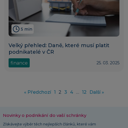
5 min
Velký přehled: Daně, které musí platit
podnikatelé v ČR
finance
25. 03. 2025
« Předchozí
1
2
3
4
…
12
Další »
Novinky o podnikání do vaší schránky
Získávejte výběr těch nejlepších článků, které vám