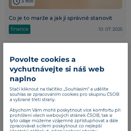
3 min
Co je to marže a jak ji správně stanovit
finance
10. 07. 2025
Povolte cookies a
vychutnávejte si náš web
naplno
Stačí kliknout na tlačítko „Souhlasím“ a udělíte
souhlas se zpracováním cookies pro skupinu ČSOB
a vybrané třetí strany.
Abychom Vám mohli poskytnout více komfortu při
4 min
prohlížení všech webových stránek ČSOB, tak si
tyto údaje můžeme vzájemně zpřístupňovat a dále
zpracovávat s cílem poskytnout co nejlepší