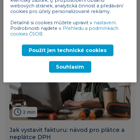
klientský zážitek, tj. přizpůsobení obsahu
Marketingový plán pro začínající
webových stránek, analytická činnost a předávání
podnikatele krok za krokem
cookies pro účely personalizované reklamy.
obchod a marketing
26. 06. 2025
Detailně si cookies můžete upravit v
nastavení
.
Podrobnosti najdete v
Přehledu a podmínkách
cookies ČSOB
.
Použít jen technické cookies
Souhlasím
2 min
Jak vystavit fakturu: návod pro plátce a
neplátce DPH