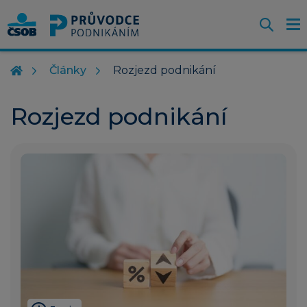
Otevř
O
Z
m
Články
Rozjezd podnikání
Rozjezd podnikání