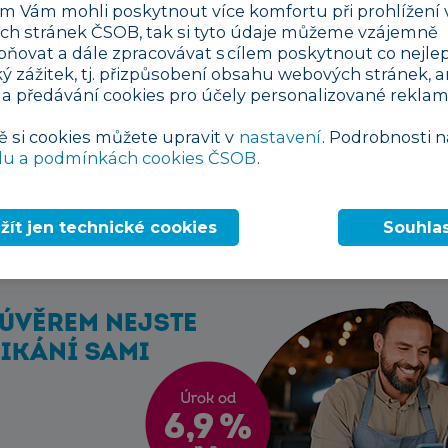
 Vám mohli poskytnout více komfortu při prohlížení 
louvu sepsat, využijte náš vzor ke stažení.
h stránek ČSOB, tak si tyto údaje můžeme vzájemně
ouvy o dílo má obecný charakter a byl vytvořen n
pňovat a dále zpracovávat s cílem poskytnout co nejlep
ký zážitek, tj. přizpůsobení obsahu webových stránek, a
stupnyadvokat.cz
, který ručí za jeho správnost. 
 a předávání cookies pro účely personalizované reklam
tvořit smlouvu o dílo na míru, máte možnost se na 
ě si cookies můžete upravit v
nastavení
. Podrobnosti n
nyadvokat.cz
du a podmínkách cookies ČSOB
.
ílo - vzor pro rok 2026
žít jen technické cookies
Souhla