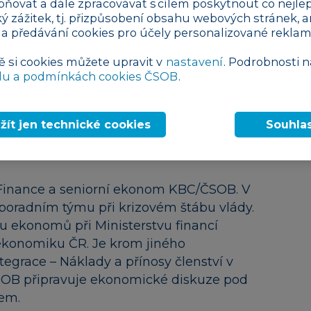
pňovat a dále zpracovávat s cílem poskytnout co nejlep
ký zážitek, tj. přizpůsobení obsahu webových stránek, a
 a předávání cookies pro účely personalizované reklam
ě si cookies můžete upravit v
nastavení
. Podrobnosti n
du a podmínkách cookies ČSOB
.
žít jen technické cookies
Souhla
 Finance a seniorní ekonom KBC/ČSOB. V
oradním týmu při krizovém štábu vlády.
ru ekonomů při Ministerstvu financí
 ekonomiku ČR. Je krom jiného
grace – Náklady a přínosy členství v
ČSOB připravuje ekonomické diskuze pod
em.