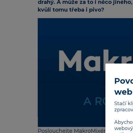
drahý. A může za to i něco jiného
kvůli tomu třeba i pivo?
Povo
web
Stačí k
zpracov
Abychom
webovýc
Poslouchejte MakroMixér: O penězíc