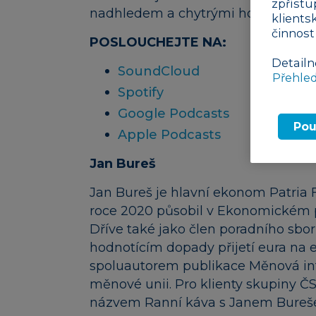
zpřístu
nadhledem a chytrými hosty.
klients
činnost
POSLOUCHEJTE NA:
Detailn
SoundCloud
Přehle
Spotify
Google Podcasts
Pou
Apple Podcasts
Jan Bureš
Jan Bureš je hlavní ekonom Patria
roce 2020 působil v Ekonomickém p
Dříve také jako člen poradního sbo
hodnotícím dopady přijetí eura na
spoluautorem publikace Měnová inte
měnové unii. Pro klienty skupiny 
názvem Ranní káva s Janem Bureš