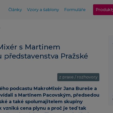
Články
Vzory a šablony
Formuláře
Produkt
oMixér s Martinem
 představenstva Pražské
z praxe / rozhovory
kého podcastu MakroMixér Jana Bureše a
povídali s Martinem Pacovským, předsedou
ské a také spolumajitelem skupiny
k vzniká cena plynu a proč je teď tak