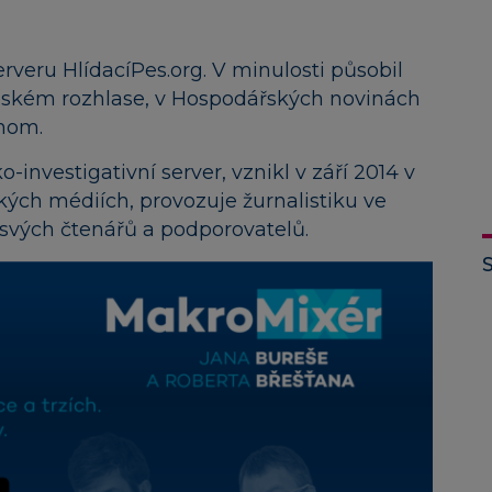
erveru HlídacíPes.org. V minulosti působil
Českém rozhlase, v Hospodářských novinách
onom.
o-investigativní server, vznikl v září 2014 v
ých médiích, provozuje žurnalistiku ve
svých čtenářů a podporovatelů.