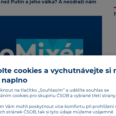
, než Putin a jeho válka? A nezdraží nám
lte cookies a vychutnávejte si 
 naplno
liknout na tlačítko „Souhlasím“ a udělíte souhlas se
áním cookies pro skupinu ČSOB a vybrané třetí strany.
 Vám mohli poskytnout více komfortu při prohlížení 
h stránek ČSOB, tak si tyto údaje můžeme vzájemně
h, byznyse, ekonomice a trzích. S