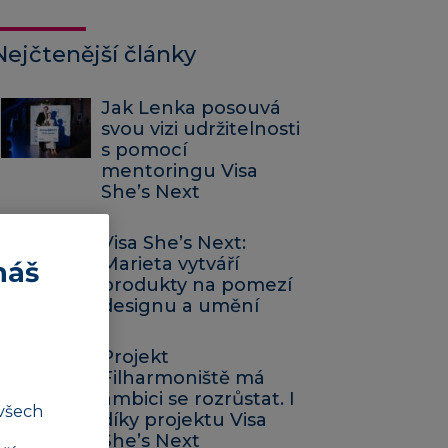
Nejčtenější články
Jak Lenka posouvá
svou vizi udržitelnosti
s pomocí
mentoringu Visa
She’s Next
Visa She’s Next:
Marieta vytváří
náš
produkty na pomezí
designu a umění
Projekt
Filharmoniště má
ambici se rozrůstat. I
všech
díky projektu Visa
She’s Next