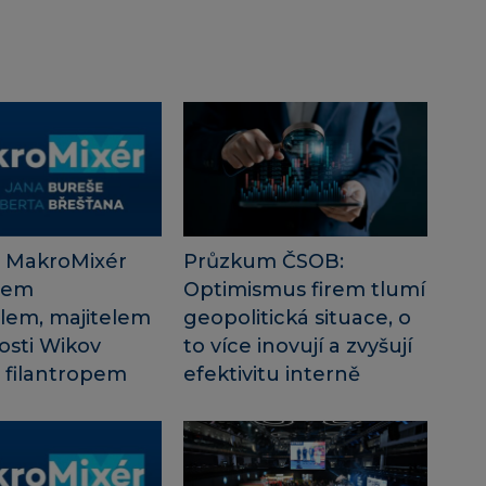
 MakroMixér
Průzkum ČSOB:
nem
Optimismus firem tlumí
lem, majitelem
geopolitická situace, o
osti Wikov
to více inovují a zvyšují
 filantropem
efektivitu interně