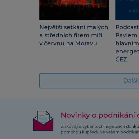
Největší setkání malých
Podcast
a středních firem míří
Pavlem
v červnu na Moravu
hlavní
energet
ČEZ
Další
Novinky o podnikání 
Získávejte výběr těch nejlepších článk
pomohou kupředu ve vašem podnikán