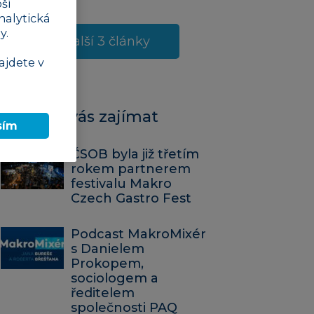
ší
nalytická
y.
Další 3 články
ajdete v
Mohlo by vás zajímat
sím
ČSOB byla již třetím
rokem partnerem
festivalu Makro
Czech Gastro Fest
Podcast MakroMixér
s Danielem
Prokopem,
sociologem a
ředitelem
společnosti PAQ