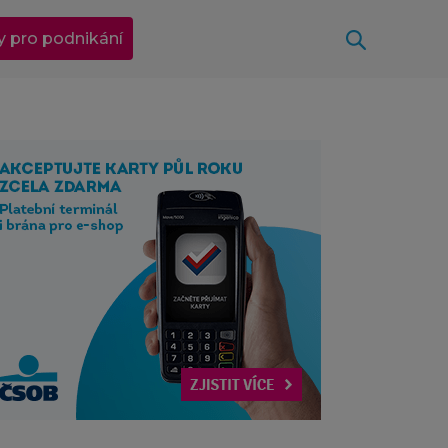
Otevřít
y pro podnikání