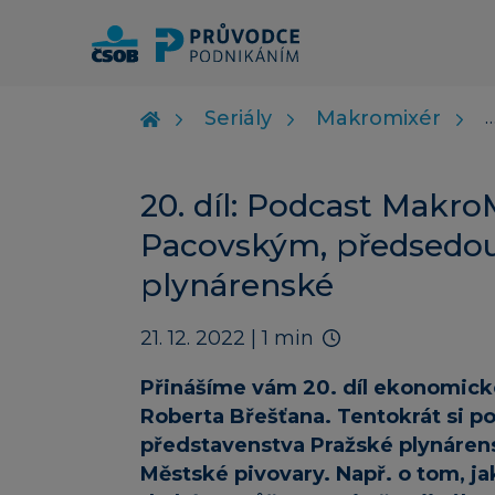
Seriály
Makromixér
20. díl: Podcast Makr
Pacovským, předsedou
plynárenské
21. 12. 2022
| 1 min
Přinášíme vám 20. díl ekonomic
Roberta Břešťana. Tentokrát si 
představenstva Pražské plynáren
Městské pivovary. Např. o tom, ja