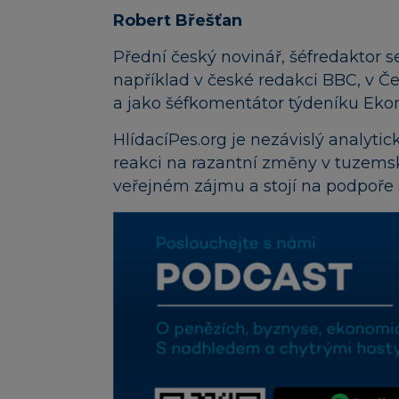
Robert Břešťan
Přední český novinář, šéfredaktor s
například v české redakci BBC, v 
a jako šéfkomentátor týdeníku Ek
HlídacíPes.org je nezávislý analytick
reakci na razantní změny v tuzemsk
veřejném zájmu a stojí na podpoře 