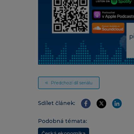
Předchozí díl seriálu
Sdílet článek:
Podobná témata:
Česká ekonomika