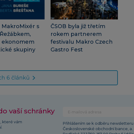
 MakroMixér s
ČSOB byla již třetím
 Řežábkem,
rokem partnerem
m ekonomem
festivalu Makro Czech
ické skupiny
Gastro Fest
ch 6 článků
do vaší schránky
ů, které vám
Přihlášením se k odběru newsletteru 
í.
Československé obchodní bance, a. s.