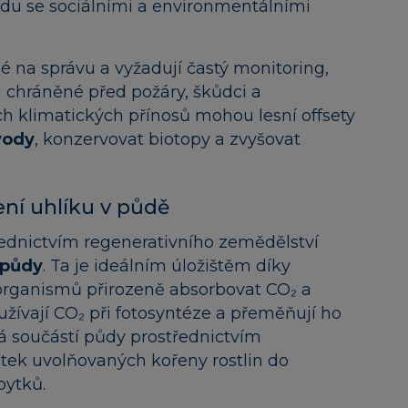
adu se sociálními a environmentálními
né na správu a vyžadují častý monitoring,
u chráněné před požáry, škůdci a
 klimatických přínosů mohou lesní offsety
vody
, konzervovat biotopy a zvyšovat
ní uhlíku v půdě
řednictvím regenerativního zemědělství
 půdy
. Ta je ideálním úložištěm díky
oorganismů přirozeně absorbovat CO₂ a
yužívají CO₂ při fotosyntéze a přeměňují ho
á součástí půdy prostřednictvím
tek uvolňovaných kořeny rostlin do
bytků.