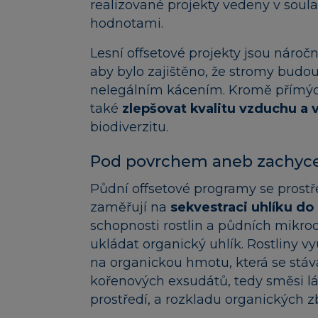
realizované projekty vedeny v soul
hodnotami.
Lesní offsetové projekty jsou nároč
aby bylo zajištěno, že stromy budo
nelegálním kácením. Kromě přímých
také
zlepšovat kvalitu vzduchu a 
biodiverzitu.
Pod povrchem aneb zachyce
Půdní offsetové programy se prost
zaměřují na
sekvestraci uhlíku do
schopnosti rostlin a půdních mikr
ukládat organický uhlík. Rostliny v
na organickou hmotu, která se stáv
kořenových exsudátů, tedy směsi lá
prostředí, a rozkladu organických z