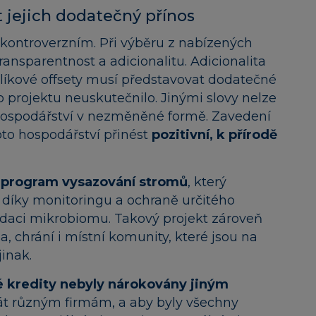
 jejich dodatečný přínos
i kontroverzním. Při výběru z nabízených
ransparentnost a adicionalitu. Adicionalita
líkové offsety musí představovat dodatečné
o projektu neuskutečnilo. Jinými slovy nelze
í hospodářství v nezměněné formě. Zavedení
to hospodářství přinést
pozitivní, k přírodě
ý
program vysazování stromů
, který
a díky monitoringu a ochraně určitého
idaci mikrobiomu. Takový projekt zároveň
a, chrání i místní komunity, které jsou na
jinak.
é kredity nebyly nárokovány jiným
rát různým firmám, a aby byly všechny