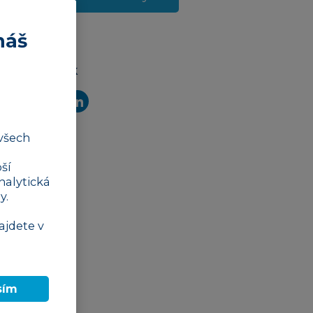
náš
Sdílet článek
všech
ší
nalytická
y.
ajdete v
sím