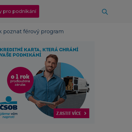
Otevřít
y pro podnikání
jak poznat férový program