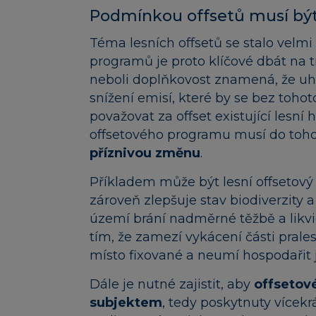
Podmínkou offsetů musí být
Téma lesních offsetů se stalo velm
programů je proto klíčové dbát na t
neboli doplňkovost znamená, že uh
snížení emisí, které by se bez tohot
považovat za offset existující lesn
offsetového programu musí do toho
příznivou změnu
.
Příkladem může být lesní offsetov
zároveň zlepšuje stav biodiverzity 
území brání nadměrné těžbě a likv
tím, že zamezí vykácení části prales
místo fixované a neumí hospodařit 
Dále je nutné zajistit, aby
offsetov
subjektem
, tedy poskytnuty vícek