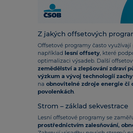
Z jakých offsetových progra
Offsetové programy často využívají 
například
lesní offsety
, které pod
optimalizaci výsadeb. Další offset
zemědělství a zlepšování zdraví 
výzkum a vývoj technologií zachy
na
obnovitelné zdroje energie či 
povolenkách
.
Strom – základ sekvestrace
Lesní offsetové programy se zaměř
prostřednictvím zalesňování, obn
Zahrnují výsadbu nových stromů na 