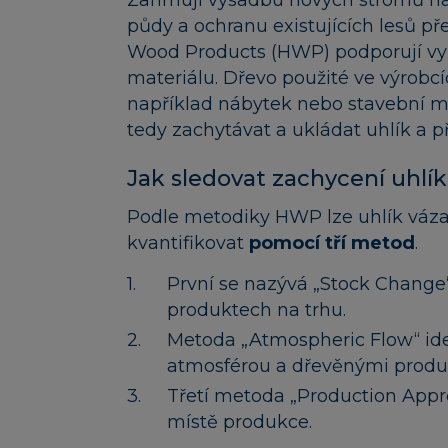
půdy a ochranu existujících lesů p
Wood Products (HWP) podporují využ
materiálu. Dřevo použité ve výrobcí
například nábytek nebo stavební m
tedy zachytávat a ukládat uhlík a p
Jak sledovat zachycení uhl
Podle metodiky HWP lze uhlík váza
kvantifikovat
pomocí tří metod
.
První se nazývá „Stock Change
produktech na trhu.
Metoda „Atmospheric Flow“ iden
atmosférou a dřevěnými produk
Třetí metoda „Production Appr
místě produkce.