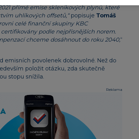
021 přímé emise skleníkových plynů, které
tvím uhlíkových offsetů,“
popisuje
Tomáš
rovni celé finanční skupiny KBC
 certifikovány podle nejpřísnějších norem.
ompenzací chceme dosáhnout do roku 2040,
“
od emisních povolenek dobrovolné. Než do
především položit otázku, zda skutečně
ou stopu snížila.
Reklama