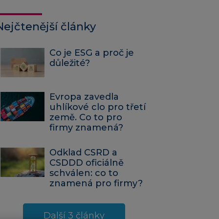
Nejčtenější články
Co je ESG a proč je
důležité?
Evropa zavedla
uhlíkové clo pro třetí
země. Co to pro
firmy znamená?
Odklad CSRD a
CSDDD oficiálně
schválen: co to
znamená pro firmy?
Další 3 články