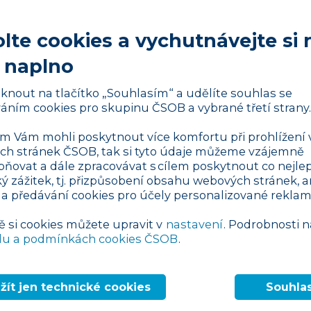
lte cookies a vychutnávejte si 
 naplno
liknout na tlačítko „Souhlasím“ a udělíte souhlas se
áním cookies pro skupinu ČSOB a vybrané třetí strany.
etodu kompenzace emisí skleníkových
h opatření. To je relevantní v případě, že
 Vám mohli poskytnout více komfortu při prohlížení 
h stránek ČSOB, tak si tyto údaje můžeme vzájemně
ke snížení svých emisí skleníkových plynů,
pňovat a dále zpracovávat s cílem poskytnout co nejlep
y energií či paliv, a není již schopný
ký zážitek, tj. přizpůsobení obsahu webových stránek, a
okamžiku může firma zakoupit offsetové
 a předávání cookies pro účely personalizované reklam
terého z offsetových programů.
ě si cookies můžete upravit v
nastavení
. Podrobnosti n
dlouženou ruku úsilí o snížení firemní
du a podmínkách cookies ČSOB
.
mpenzaci. „
V porovnání s rokem 2015 jsme
 521 MWh, ušetřili 12 317 MWh tepla a snížili
žít jen technické cookies
Souhla
. Vlastní provozní stopu skupiny ČSOB jsme
 abychom ale dosáhli čisté uhlíkové