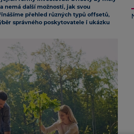
rma nemá další možnosti, jak svou
přinášíme přehled různých typů offsetů,
výběr správného poskytovatele i ukázku