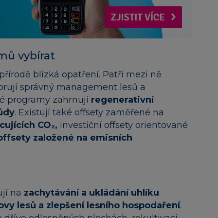
mů vybírat
přírodě blízká opatření. Patří mezi ně
porují správný management lesů a
ové programy zahrnují
regenerativní
půdy
. Existují také offsety zaměřené na
cujících CO₂,
investiční offsety orientované
offsety založené na emisních
ují na
zachytávání a ukládání uhlíku
ovy lesů a zlepšení lesního hospodaření
.
dříve odlesněných plochách, rekultivaci