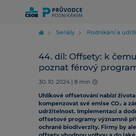
Seriály
Podnikání a udrži
44. díl: Offsety: k čemu
poznat férový progra
30. 10. 2024
| 8 min
Uhlíkové offsetování nabízí života
kompenzovat své emise CO₂ a zá
udržitelnost. Implementací a dod
offsetové programy významně při
ochraně biodiverzity. Firmy by ale
offsety vhodnou volbou a do jaké 