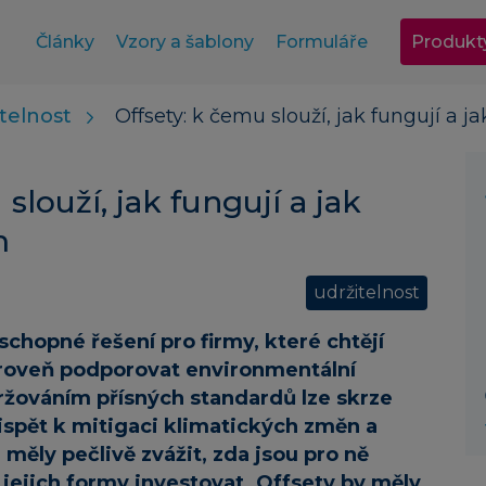
Články
Vzory a šablony
Formuláře
Produkt
telnost
Offsety: k čemu slouží, jak fungují a 
 slouží, jak fungují a jak
m
udržitelnost
schopné řešení pro firmy, které chtějí
roveň podporovat environmentální
ržováním přísných standardů lze skrze
spět k mitigaci klimatických změn a
 měly pečlivě zvážit, zda jsou pro ně
jejich formy investovat. Offsety by měly