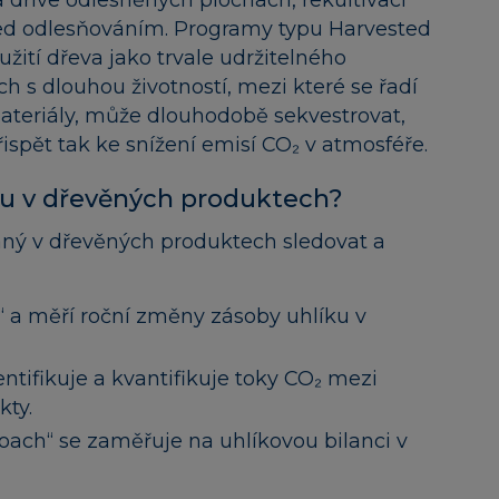
řed odlesňováním. Programy typu Harvested
ití dřeva jako trvale udržitelného
ch s dlouhou životností, mezi které se řadí
ateriály, může dlouhodobě sekvestrovat,
řispět tak ke snížení emisí CO₂ v atmosféře.
íku v dřevěných produktech?
ný v dřevěných produktech sledovat a
“ a měří roční změny zásoby uhlíku v
tifikuje a kvantifikuje toky CO₂ mezi
ty.
oach“ se zaměřuje na uhlíkovou bilanci v