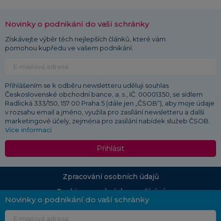
Novinky o podnikání do vaší schránky
Získávejte výběr těch nejlepších článků, které vám
pomohou kupředu ve vašem podnikání.
Přihlášením se k odběru newsletteru uděluji souhlas
Československé obchodní bance, a. s., IČ: 00001350, se sídlem
Radlická 333/150, 157 00 Praha 5 (dále jen „ČSOB“), aby moje údaje
v rozsahu email a jméno, využila pro zasílání newsletteru a další
marketingové účely, zejména pro zasílání nabídek služeb ČSOB.
Více informací
Přihlásit
Zpracování osobních údajů
Cookies a podmínky používání
Novinky o podnikání do vaší schránky
© 2026 ČSOB