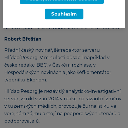
jiného spoluautorem publikace Měnová integrace –
Náklady a přínosy členství v měnové unii. Pro
Souhlasím
klienty skupiny ČSOB připravuje ekonomické
diskuze pod názvem Ranní káva s Janem Burešem.
Robert Břešťan
Přední český novinář, šéfredaktor serveru
HlídacíPes.org. V minulosti působil například v
české redakci BBC, v Českém rozhlase, v
Hospodářských novinách a jako šéfkomentátor
týdeníku Ekonom.
HlídacíPes.org je nezávislý analyticko-investigativní
server, vznikl v září 2014 v reakci na razantní změny
v tuzemských médiích, provozuje žurnalistiku ve
veřejném zájmu a stojí na podpoře svých čtenářů a
podporovatelů.