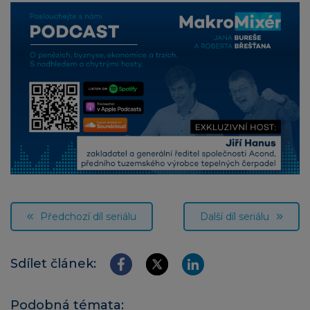
Předchozí díl seriálu
Další díl seriálu
Sdílet článek:
Podobná témata: