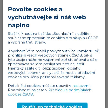
Povolte cookies a
Poslouchejte MakroMixér: O penězích, byznyse,
vychutnávejte si náš web
ekonomice a trzích. S nadhledem a chytrými hosty.
naplno
POSLOUCHEJTE NA:
Stačí kliknout na tlačítko „Souhlasím“ a udělíte
SoundCloud
souhlas se zpracováním cookies pro skupinu ČSOB
a vybrané třetí strany.
Spotify
Google Podcasts
Abychom Vám mohli poskytnout více komfortu při
prohlížení všech webových stránek ČSOB, tak si
Apple Podcasts
tyto údaje můžeme vzájemně zpřístupňovat a dále
zpracovávat s cílem poskytnout co nejlepší
Jan Bureš
klientský zážitek, tj. přizpůsobení obsahu
webových stránek, analytická činnost a předávání
Jan Bureš je hlavní ekonom Patria Finance a
cookies pro účely personalizované reklamy.
seniorní ekonom KBC/ČSOB. V roce 2020 působil v
Detailně si cookies můžete upravit v
nastavení
.
Ekonomickém poradním týmu při krizovém štábu
Podrobnosti najdete v
Přehledu a podmínkách
vlády. Dříve také jako člen poradního sboru
cookies ČSOB
.
ekonomů při Ministerstvu financí hodnotícím
dopady přijetí eura na ekonomiku ČR. Je krom
Použít jen technické cookies