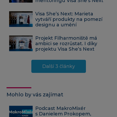
mentoringu Visa She’s Next
Visa She’s Next: Marieta
vytváří produkty na pomezí
designu a umění
Projekt Filharmoniště má
ambici se rozrůstat. I díky
projektu Visa She’s Next
Další 3 články
Mohlo by vás zajímat
Podcast MakroMixér
s Danielem Prokopem,