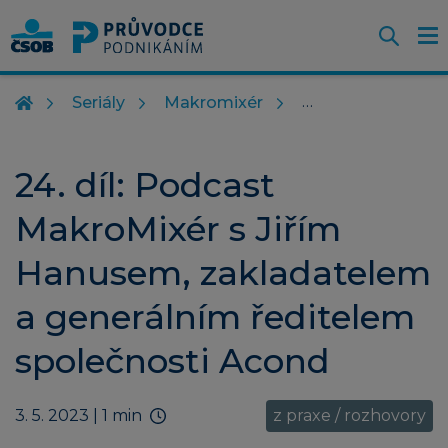
Otevř
O
Z
m
Seriály
Makromixér
24. díl: Podcast
MakroMixér s Jiřím
Hanusem, zakladatelem
a generálním ředitelem
společnosti Acond
3. 5. 2023
| 1 min
z praxe / rozhovory