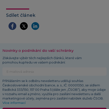
Sdílet článek
Novinky o podnikání do vaší schránky
Získávejte výběr těch nejlepších článků, které vám
pomohou kupředu ve vašem podnikání.
Přihlášením se k odběru newsletteru uděluji souhlas
Československé obchodní bance, a. s., IČ: 00001350, se sídlem
Radlická 333/150, 157 00 Praha 5 (dále jen „ČSOB“), aby moje údaje
v rozsahu email a jméno, využila pro zasílání newsletteru a další
marketingové účely, zejména pro zasílání nabídek služeb ČSOB.
Více informací