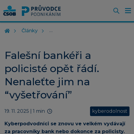
Otevř
O
Z
m
Články
Falešní bankéři a
policisté opět řádí.
Nenaleťte jim na
“vyšetřování”
19. 11. 2025
| 1 min
kyberodolnost
Kyberpodvodníci se znovu ve velkém vydávají
za pracovníky bank nebo dokonce za policisty.