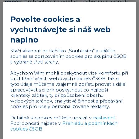
peněz
, jejich výběru a předání, nebo k poskytnutí
citlivých údajů. Takový podvod představuje pro
Povolte cookies a
firmy a OSVČ významné finanční i reputační riziko.
vychutnávejte si náš web
Typické znaky podvodu
naplno
Volající se
představí jako bankéř nebo
policista
.
Stačí kliknout na tlačítko „Souhlasím“ a udělíte
souhlas se zpracováním cookies pro skupinu ČSOB
Vyvolává paniku
– tvrdí, že hrozí ztráta peněz
a vybrané třetí strany.
nebo ohrožení firemního účtu.
Abychom Vám mohli poskytnout více komfortu při
Nabízí „pomoc“
, například převedení
prohlížení všech webových stránek ČSOB, tak si
finančních prostředků na údajně bezpečný
tyto údaje můžeme vzájemně zpřístupňovat a dále
účet.
zpracovávat s cílem poskytnout co nejlepší
klientský zážitek, tj. přizpůsobení obsahu
Naléhá na
rychlé rozhodnutí
a diskrétnost.
webových stránek, analytická činnost a předávání
cookies pro účely personalizované reklamy.
Reklama
Detailně si cookies můžete upravit v
nastavení
.
Podrobnosti najdete v
Přehledu a podmínkách
cookies ČSOB
.