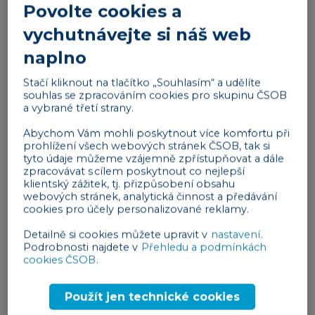
Povolte cookies a
představitelné. Jsme rádi, že si firmy stále více
vychutnávejte si náš web
uvědomují důležitost ochrany přírody a klimatu,“
naplno
uvádí Pavel Prokop, výkonný ředitel Firemního
bankovnictví ČSOB.
Stačí kliknout na tlačítko „Souhlasím“ a udělíte
souhlas se zpracováním cookies pro skupinu ČSOB
Nejsilnější zájem o elektromobilitu vyjadřují
a vybrané třetí strany.
respondenti s tržbami do tří milionů korun, mezi
Abychom Vám mohli poskytnout více komfortu při
nimiž jich počítá s nákupem elektrického vozu přes
prohlížení všech webových stránek ČSOB, tak si
19 procent. U podniků s obratem nad 40 milionů
tyto údaje můžeme vzájemně zpřístupňovat a dále
zpracovávat s cílem poskytnout co nejlepší
korun je to necelých 13 procent.
„Já sama jezdím v
klientský zážitek, tj. přizpůsobení obsahu
hybridním vozidle a v areálu máme také
webových stránek, analytická činnost a předávání
cookies pro účely personalizované reklamy.
elektrovozítka. Fandím tomu,“
svěřuje se Jana
Kašparová, majitelka společnosti Velkolosinské
Detailně si cookies můžete upravit v
nastavení
.
pralinky.
„Letos nainstalujeme fotovoltaiku a příští
Podrobnosti najdete v
Přehledu a podmínkách
cookies ČSOB
.
rok budeme vyměňovat auta,“
přidává se Jana
Fišerová z firmy Family Bakery.
Použít jen technické cookies
Reklama