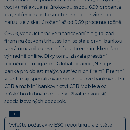
vodík) má aktuální úrokovou sazbu 6,99 procenta
p.a., zatímco u auta s motorem na benzin nebo
naftu lze získat úročení až od 9,59 procenta ročně.
ČSOB, vedoucí hráč ve financování a digitalizaci
firem na českém trhu, se loni se stala první bankou,
která umožnila otevření účtu firemním klientům
výhradně online. Díky tomu získala prestižní
ocenění od magazínu Global Finance „Nejlepší
banka pro oblast malých a středních firem“. Firemní
klienti mají specializované internetové bankovnictví
CEB a mobilní bankovnictví CEB Mobile a od
loňského dubna mohou využívat i novou síť
specializovaných poboček.
TIP
Vyřešte požadavky ESG reportingu a zjistěte