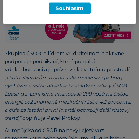
Souhlasím
Skupina ČSOB je lídrem v udržitelnosti a aktivně
podporuje podnikání, které pomáhá
v dekarbonizaci a je přívětivé k životnímu prostředí.
„Proto zájemcům o auta s alternativními pohony
vycházíme vstříc atraktivní nabídkou z dílny ČSOB
Leasingu. Loni jsme financovali 299 vozů na čistou
energii, což znamená meziroční růst o 4,2 procenta,
a čísla za letošní první kvartál potvrzují další růstový
trend,“
doplňuje Pavel Prokop.
Autopůjčka od ČSOB na nový i ojetý vůz
s alternativním pohonem (elektro, plug-in hybrid,