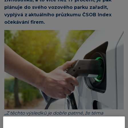
plánuje do svého vozového parku zařadit,
vyplývá z aktuálního průzkumu ČSOB Index
očekávání firem.
„Z těchto výsledků je dobře patrné, že téma
elektromobility řeší již každá čtvrtá firma v segmentu
SME v České republice, což bylo donedávna těžko