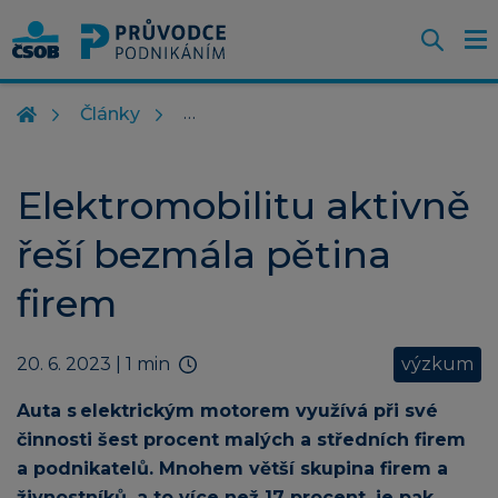
Otevř
O
Z
m
Články
Elektromobilitu aktivně
řeší bezmála pětina
firem
20. 6. 2023
| 1 min
výzkum
Auta s elektrickým motorem využívá při své
činnosti šest procent malých a středních firem
a podnikatelů. Mnohem větší skupina firem a
živnostníků, a to více než 17 procent, je pak