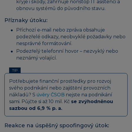
kryje i škody, zahrnuje nonstop IT asistenci a
obnovu systémů do původního stavu.
Příznaky útoku:
Příchozí e-mail nebo zpráva obsahuje
podezřelé odkazy, neobvyklé požadavky nebo
nesprávné formátování.
Podezřelý telefonní hovor – nezvyklý nebo
neznámý volající.
TIP
Potřebujete finanční prostředky pro rozvoj
svého podnikání nebo zajištění provozních
nákladů? S
úvěry ČSOB
nejste na podnikání
sami. Půjčte si až 10 mil. Kč
se zvýhodněnou
sazbou od 6,9 % p. a.
Reakce na úspěšný spoofingový útok: