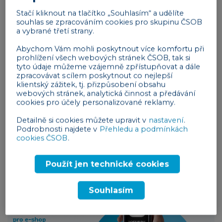
Spoofing
Stačí kliknout na tlačítko „Souhlasím“ a udělíte
Mezi nejnebezpečnější techniky kyberútočníků
souhlas se zpracováním cookies pro skupinu ČSOB
a vybrané třetí strany.
patří spoofing, při kterém se kyberzločinci
vydávají
za jinou osobu nebo zařízení
s cílem získat
Abychom Vám mohli poskytnout více komfortu při
prohlížení všech webových stránek ČSOB, tak si
důvěrné informace, přístup k systému nebo
tyto údaje můžeme vzájemně zpřístupňovat a dále
způsobit oběti finanční škody.
zpracovávat s cílem poskytnout co nejlepší
klientský zážitek, tj. přizpůsobení obsahu
Spoofing se často používá jako součást
webových stránek, analytická činnost a předávání
různých kybernetických útoků,
cookies pro účely personalizované reklamy.
včetně
phishingu
a
vishingu
.
Detailně si cookies můžete upravit v
nastavení
.
Spoofing může zahrnovat falšování e-mailové
Podrobnosti najdete v
Přehledu a podmínkách
adresy, IP adresy, telefonního čísla nebo
cookies ČSOB
.
dokonce webových stránek – viz DNS
Spoofing.
Použít jen technické cookies
Reklama
Souhlasím