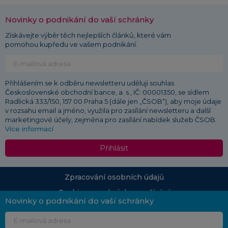
Novinky o podnikání do vaší schránky
Získávejte výběr těch nejlepších článků, které vám
pomohou kupředu ve vašem podnikání.
Přihlášením se k odběru newsletteru uděluji souhlas
Československé obchodní bance, a. s., IČ: 00001350, se sídlem
Radlická 333/150, 157 00 Praha 5 (dále jen „ČSOB“), aby moje údaje
v rozsahu email a jméno, využila pro zasílání newsletteru a další
marketingové účely, zejména pro zasílání nabídek služeb ČSOB.
Více informací
Přihlásit
Zpracování osobních údajů
Cookies a podmínky používání
Novinky o podnikání do vaší schránky
© 2026 ČSOB