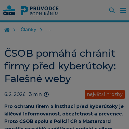
Otevř
O
Z
m
Články
ČSOB pomáhá chránit
firmy před kyberútoky:
Falešné weby
6. 2. 2026
| 3 min
největší hrozby
Pro ochranu firem a institucí před kyberútoky je
klíčová informovanost, obezřetnost a prevence.
Proto ČSOB spolu s Policií ČR a Mastercard
spustila rozsáhlý vzdělávací projekt s cílem