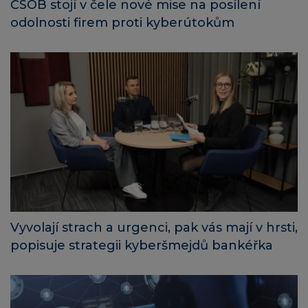
ČSOB stojí v čele nové mise na posílení
odolnosti firem proti kyberútokům
Vyvolají strach a urgenci, pak vás mají v hrsti,
popisuje strategii kyberšmejdů bankéřka