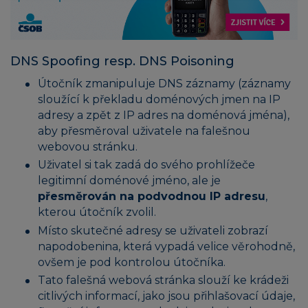
DNS Spoofing resp. DNS Poisoning
Útočník zmanipuluje DNS záznamy (záznamy
sloužící k překladu doménových jmen na IP
adresy a zpět z IP adres na doménová jména),
aby přesměroval uživatele na falešnou
webovou stránku.
Uživatel si tak zadá do svého prohlížeče
legitimní doménové jméno, ale je
přesměrován na podvodnou IP adresu
,
kterou útočník zvolil.
Místo skutečné adresy se uživateli zobrazí
napodobenina, která vypadá velice věrohodně,
ovšem je pod kontrolou útočníka.
Tato falešná webová stránka slouží ke krádeži
citlivých informací, jako jsou přihlašovací údaje,