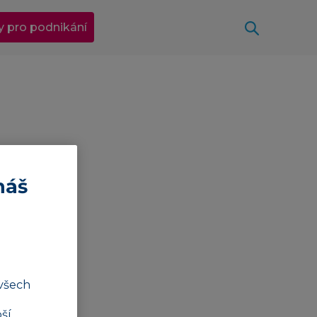
Otevřít
y pro podnikání
náš
všech
ší