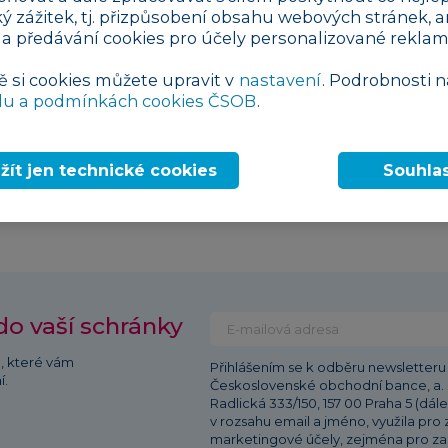
te
ký zážitek, tj. přizpůsobení obsahu webových stránek, a
 a předávání cookies pro účely personalizované reklam
20
ě si cookies můžete upravit v
nastavení
. Podrobnosti n
du a podmínkách cookies ČSOB
.
žít jen technické cookies
Souhla
« Předchozí
1
2
3
4
do vaší schránky
ů, které vám
Přihlášením se k odběru newsletteru 
í.
Československé obchodní bance, a. s.
Radlická 333/150, 157 00 Praha 5 (dál
v rozsahu email a jméno, využila pro z
marketingové účely, zejména pro za