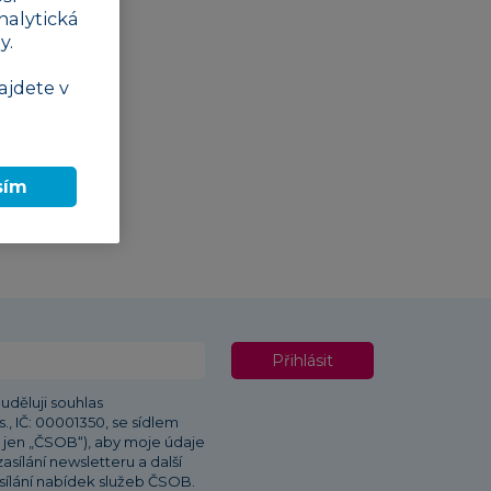
nalytická
y.
ajdete v
sím
Přihlásit
uděluji souhlas
, IČ: 00001350, se sídlem
e jen „ČSOB“), aby moje údaje
asílání newsletteru a další
sílání nabídek služeb ČSOB.