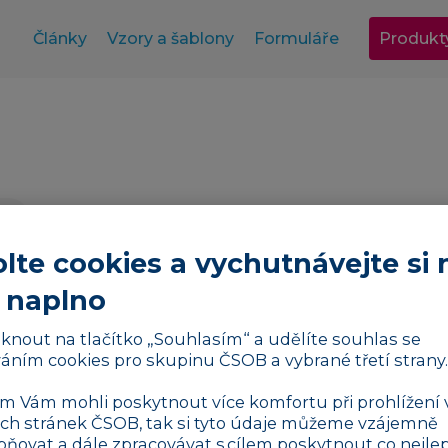
Články
Vzory a šablony
Formuláře
Produkt
lte cookies a vychutnávejte si 
 naplno
liknout na tlačítko „Souhlasím“ a udělíte souhlas se
áním cookies pro skupinu ČSOB a vybrané třetí strany.
 Vám mohli poskytnout více komfortu při prohlížení 
h stránek ČSOB, tak si tyto údaje můžeme vzájemně
pňovat a dále zpracovávat s cílem poskytnout co nejlep