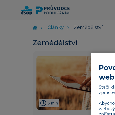
Články
Zemědělství
Zemědělství
Povo
web
Stačí k
zpracov
Abychom
3 min
webovýc
zpřístu