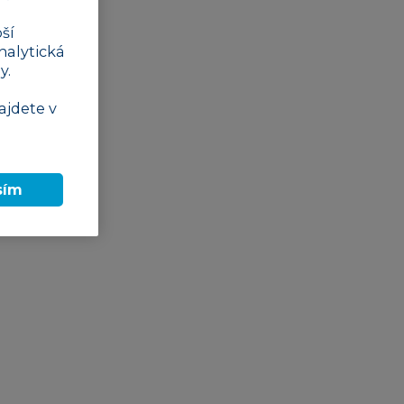
ší
nalytická
y.
ajdete v
sím