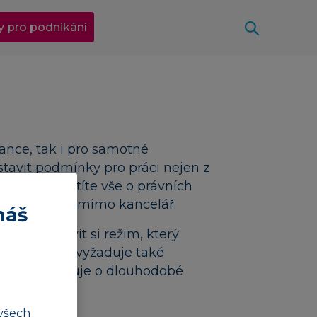
Otevřít
y pro podnikání
nance, tak i pro samotné
stavit podmínky pro práci nejen z
láncích zjistíte vše o právních
zaměstnanců
mimo kancelář.
náš
dí a nastavit si režim, který
xibilitu, ale vyžaduje také
často rozhoduje o dlouhodobé
všech