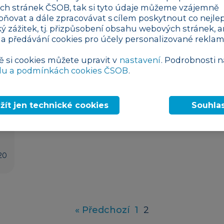
h stránek ČSOB, tak si tyto údaje můžeme vzájemně
pňovat a dále zpracovávat s cílem poskytnout co nejlep
ký zážitek, tj. přizpůsobení obsahu webových stránek, a
 a předávání cookies pro účely personalizované reklam
ě si cookies můžete upravit v
nastavení
. Podrobnosti n
du a podmínkách cookies ČSOB
.
žít jen technické cookies
Souhla
20
« Předchozí
1
2