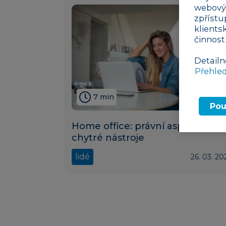
webovýc
zpřístu
klients
činnost
Detailn
Přehle
7 min
Pou
Home office: právní aspekty a
chytré nástroje
lidé
26. 03. 20