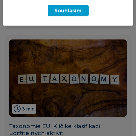
Benefity a rizika ESG
Souhlasím
udržitelnost
07. 06. 2023
3 min
Taxonomie EU: Klíč ke klasifikaci
udržitelných aktivit