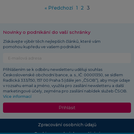
« Předchozí
1
2
3
Novinky o podnikání do vaší schránky
Získávejte výběr těch nejlepších článků, které vám
pomohou kupředu ve vašem podnikání.
Přihlášením se k odběru newsletteru uděluji souhlas
Československé obchodní bance, a. s., IČ: 00001350, se sídlem
Radlická 333/150, 157 00 Praha 5 (dále jen „ČSOB“), aby moje údaje
v rozsahu email a jméno, využila pro zasílání newsletteru a další
marketingové účely, zejména pro zasílání nabídek služeb ČSOB.
Více informací
Přihlásit
Zpracování osobních údajů
Cookies a podmínky používání