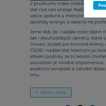
Z průzkumu Index očekávání firem v
Pou
stal růst cen energií. Naši firemní k
velice správně a intenzivně se sous
spotřeby energií, a obecně na posíl
Jsme rádi, že i nadále roste zájem 
tak i dlouhodobých záměrů, které 
inovací, služeb pro koncové klienty a
ČSOB i nadále stát klientům po bok
střední podniky za tři letošní čtvrtl
souvislosti je vhodné připomenout,
atraktivní evropské a národní dotac
trhu.
Všechny články