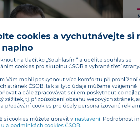
lte cookies a vychutnávejte si 
 naplno
liknout na tlačítko „Souhlasím“ a udělíte souhlas se
áním cookies pro skupinu ČSOB a vybrané třetí strany.
 Vám mohli poskytnout více komfortu při prohlížení 
h stránek ČSOB, tak si tyto údaje můžeme vzájemně
pňovat a dále zpracovávat s cílem poskytnout co nejlep
ký zážitek, tj. přizpůsobení obsahu webových stránek, a
 a předávání cookies pro účely personalizované reklam
ě si cookies můžete upravit v
nastavení
. Podrobnosti n
du a podmínkách cookies ČSOB
.