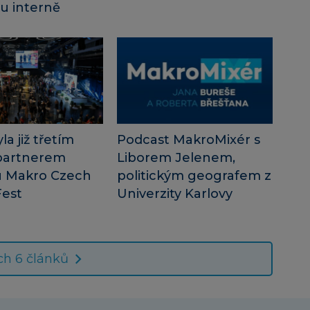
tu interně
a již třetím
Podcast MakroMixér s
partnerem
Liborem Jelenem,
lu Makro Czech
politickým geografem z
Fest
Univerzity Karlovy
ch 6 článků