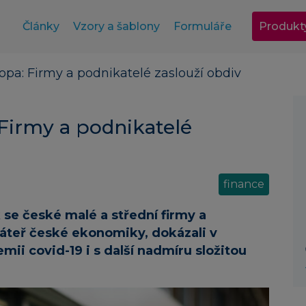
Články
Vzory a šablony
Formuláře
Produkt
pa: Firmy a podnikatelé zaslouží obdiv
Firmy a podnikatelé
finance
 se české malé a střední firmy a
 páteř české ekonomiky, dokázali v
ii covid-19 i s další nadmíru složitou