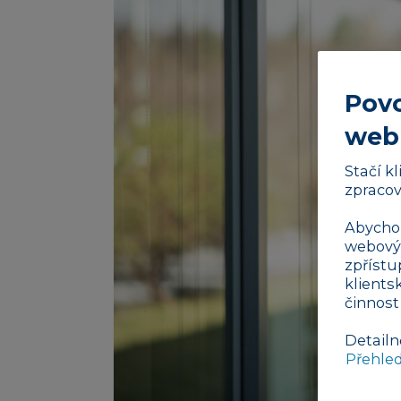
Povo
web
Stačí k
zpracov
Abychom
webovýc
zpřístu
klients
činnost
Detailn
Přehle