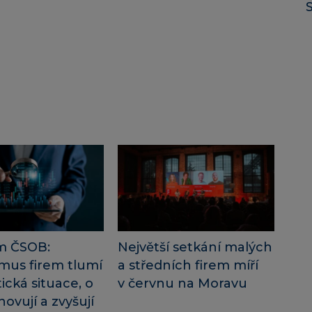
m ČSOB:
Největší setkání malých
mus firem tlumí
a středních firem míří
ická situace, o
v červnu na Moravu
novují a zvyšují