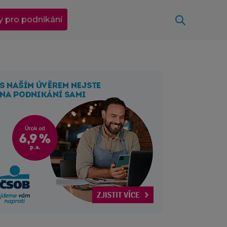
Otevřít
y pro podnikání