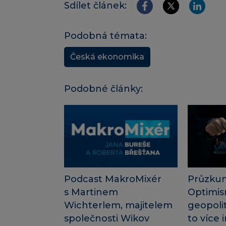
Sdílet článek:
Podobná témata:
Česká ekonomika
Podobné články:
Podcast MakroMixér
Průzku
s Martinem
Optimis
Wichterlem, majitelem
geopolit
společnosti Wikov
to více i