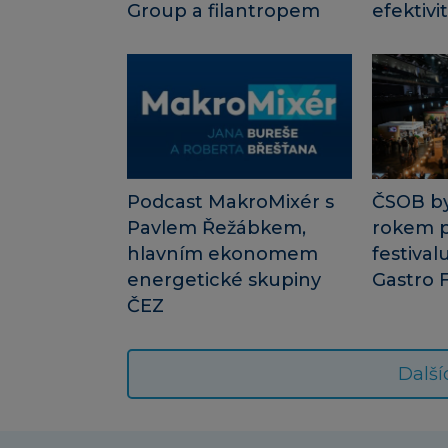
Group a filantropem
efektivi
Podcast MakroMixér s
ČSOB byl
Pavlem Řežábkem,
rokem 
hlavním ekonomem
festiva
energetické skupiny
Gastro 
ČEZ
Další