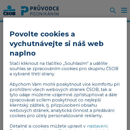
Otevř
O
Z
m
Povolte cookies a
vychutnávejte si náš web
Chci se odhlásit z odběru
naplno
obchodního a marketingového sdělení ČSOB
Stačí kliknout na tlačítko „Souhlasím“ a udělíte
newsletteru Průvodce podnikáním
souhlas se zpracováním cookies pro skupinu ČSOB
a vybrané třetí strany.
Abychom Vám mohli poskytnout více komfortu při
prohlížení všech webových stránek ČSOB, tak si
tyto údaje můžeme vzájemně zpřístupňovat a dále
Odhlásit
zpracovávat s cílem poskytnout co nejlepší
klientský zážitek, tj. přizpůsobení obsahu
webových stránek, analytická činnost a předávání
cookies pro účely personalizované reklamy.
Detailně si cookies můžete upravit v
nastavení
.