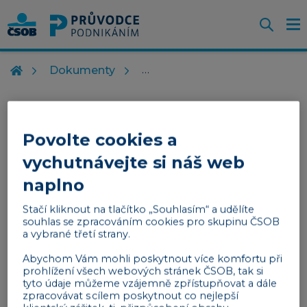
Otevř
O
Z
m
Dokumenty
Souhrnné hlášení k
Povolte cookies a
DPH
vychutnávejte si náš web
naplno
Podávat souhrnné hlášení k DPH je
povinností
plátců DPH
, kteří
prodávají zboží nebo poskytují
Stačí kliknout na tlačítko „Souhlasím“ a udělíte
služby plátcům DPH v jiných zemích EU
. Pokud
souhlas se zpracováním cookies pro skupinu ČSOB
a vybrané třetí strany.
tedy dodáváte zboží nebo poskytuje služby v jiném
státě EU výhradně neplátcům DPH a
Abychom Vám mohli poskytnout více komfortu při
nepodnikatelům, povinnost se vás netýká.
prohlížení všech webových stránek ČSOB, tak si
tyto údaje můžeme vzájemně zpřístupňovat a dále
zpracovávat s cílem poskytnout co nejlepší
Souhrnné hlášení se podává finanční správě