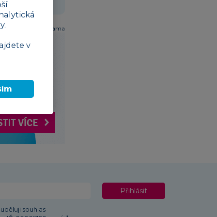
ší
nalytická
y.
Reklama
ajdete v
sím
Přihlásit
uděluji souhlas