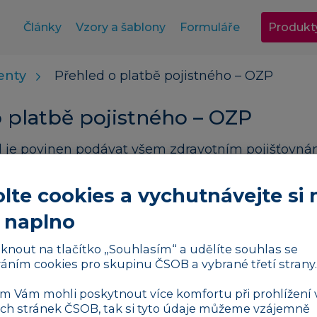
Články
Vzory a šablony
Formuláře
Produkt
nty
Přehled o platbě pojistného – OZP
 platbě pojistného – OZP
 je povinen podávat všem zdravotním pojišťovnám
 jeho zaměstnanci, přehled o platbách pojistného. 
e o vyměřovacích základech, úhrnné výši pojis
lte cookies a vychutnávejte si 
pojištěných u dané zdravotní pojišťovny, přičemž s
 naplno
 nulovým vyměřovacím základem v daném měsíci
liknout na tlačítko „Souhlasím“ a udělíte souhlas se
bě pojistného pro OZP se posílá současně s platbo
áním cookies pro skupinu ČSOB a vybrané třetí strany.
íčně do 20. dne následujícího měsíce.
 Vám mohli poskytnout více komfortu při prohlížení 
latbě pojistného - OZP
h stránek ČSOB, tak si tyto údaje můžeme vzájemně