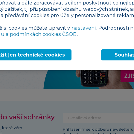
pňovat a dále zpracovávat s cílem poskytnout co nejlep
OZP
ký zážitek, tj. přizpůsobení obsahu webových stránek, a
 a předávání cookies pro účely personalizované reklam
ě si cookies můžete upravit v
nastavení
. Podrobnosti n
du a podmínkách cookies ČSOB
.
žít jen technické cookies
Souhla
do vaší schránky
ů, které vám
Přihlášením se k odběru newsletteru 
í.