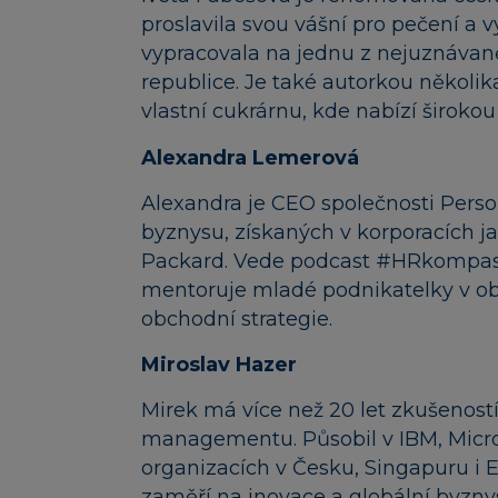
proslavila svou vášní pro pečení a v
vypracovala na jednu z nejuznávaně
republice. Je také autorkou několi
vlastní cukrárnu, kde nabízí širokou
Alexandra Lemerová
Alexandra je CEO společnosti Persona
byznysu, získaných v korporacích 
Packard. Vede podcast #HRkompas 
mentoruje mladé podnikatelky v ob
obchodní strategie.
Miroslav Hazer
Mirek má více než 20 let zkušenost
managementu. Působil v IBM, Micro
organizacích v Česku, Singapuru i E
zaměří na inovace a globální byzny