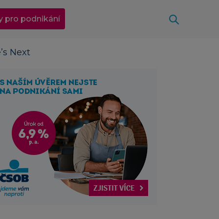
Otevřít
y pro podnikání
’s Next