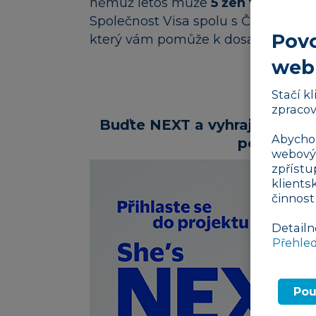
němuž letos může
5 žen v České r
Společnost Visa spolu s ČSOB a orga
Povo
který vám pomůže k dosažení vašic
web
Stačí k
zpracov
Buďte NEXT a vyhrajte profe
Abychom
podnikání
webovýc
zpřístu
klients
činnost
Detailn
Přehle
Pou