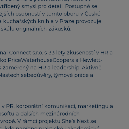
ytříbený smysl pro detail. Postupně se
jších osobností v tomto oboru v České
ka kuchařských knih a v Praze provozuje
 škálu originálních zákusků.
l Connect s.r.o. s 33 lety zkušeností v HR a
jako PriceWaterhouseCoopers a Hewlett-
zaměřený na HR a leadership. Aktivně
lastech sebedůvěry, týmové práce a
í v PR, korporátní komunikaci, marketingu a
softu a dalších mezinárodních
vropě. V rámci projektu She’s Next se
s, kde nabídne praktické i akademické