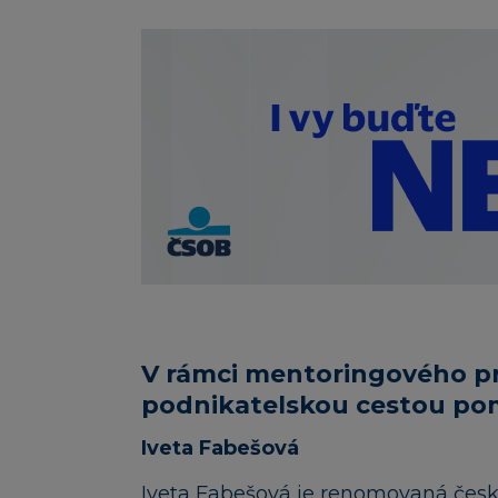
V rámci mentoringového p
podnikatelskou cestou p
Iveta Fabešová
Iveta Fabešová je renomovaná česká