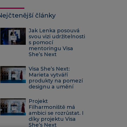
Nejčtenější články
Jak Lenka posouvá
svou vizi udržitelnosti
s pomocí
mentoringu Visa
She’s Next
Visa She’s Next:
Marieta vytváří
produkty na pomezí
designu a umění
Projekt
Filharmoniště má
ambici se rozrůstat. I
díky projektu Visa
She’s Next