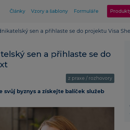
Články
Vzory a šablony
Formuláře
Produkt
nikatelský sen a přihlaste se do projektu Visa She
elský sen a přihlaste se do
xt
z praxe / rozhovory
 svůj byznys a získejte balíček služeb