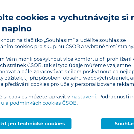
epublice
získat podporu pro své podnikání.
nizací Ženský byznys sestavila balíček cen,
lte cookies a vychutnávejte si 
h byznysových cílů.
 naplno
liknout na tlačítko „Souhlasím“ a udělíte souhlas se
áním cookies pro skupinu ČSOB a vybrané třetí strany.
sionální podporu, která posune vaše
 Vám mohli poskytnout více komfortu při prohlížení 
 na novou úroveň.
h stránek ČSOB, tak si tyto údaje můžeme vzájemně
pňovat a dále zpracovávat s cílem poskytnout co nejlep
ký zážitek, tj. přizpůsobení obsahu webových stránek, a
 a předávání cookies pro účely personalizované reklam
ě si cookies můžete upravit v
nastavení
. Podrobnosti n
du a podmínkách cookies ČSOB
.
žít jen technické cookies
Souhla