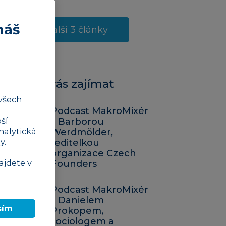
náš
Další 3 články
Mohlo by vás zajímat
všech
Podcast MakroMixér
ší
s Barborou
nalytická
Werdmölder,
y.
ředitelkou
organizace Czech
ajdete v
Founders
Podcast MakroMixér
s Danielem
sím
Prokopem,
sociologem a