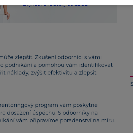
 může zlepšit. Zkušení odborníci s vámi
ho podnikání a pomohou vám identifikovat
it náklady, zvýšit efektivitu a zlepšit
mentoringový program vám poskytne
 pro dosažení úspěchu. S odborníky na
dnikání vám připravíme poradenství na míru.