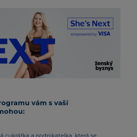
rogramu vám s vaší
omohou:
 cukrářka a podnikatelka, která se