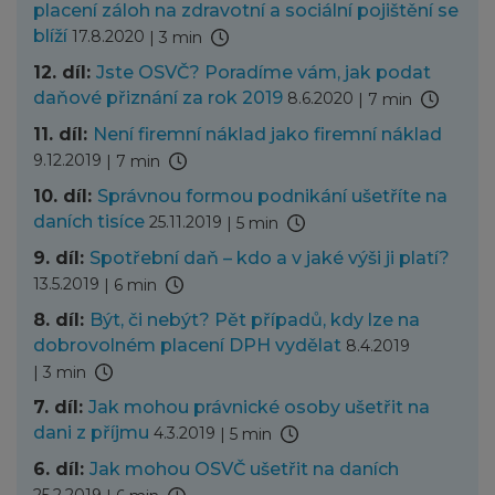
placení záloh na zdravotní a sociální pojištění se
blíží
17.8.2020
|
3 min
12. díl:
Jste OSVČ? Poradíme vám, jak podat
daňové přiznání za rok 2019
8.6.2020
|
7 min
11. díl:
Není firemní náklad jako firemní náklad
9.12.2019
|
7 min
10. díl:
Správnou formou podnikání ušetříte na
daních tisíce
25.11.2019
|
5 min
9. díl:
Spotřební daň – kdo a v jaké výši ji platí?
13.5.2019
|
6 min
8. díl:
Být, či nebýt? Pět případů, kdy lze na
dobrovolném placení DPH vydělat
8.4.2019
|
3 min
7. díl:
Jak mohou právnické osoby ušetřit na
dani z příjmu
4.3.2019
|
5 min
6. díl:
Jak mohou OSVČ ušetřit na daních
25.2.2019