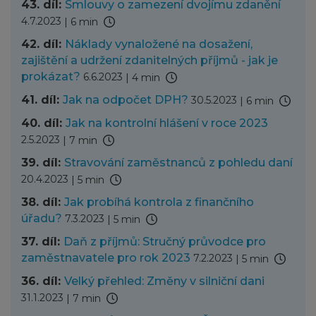
43. díl:
Smlouvy o zamezení dvojímu zdanění
4.7.2023
|
6 min
42. díl:
Náklady vynaložené na dosažení,
zajištění a udržení zdanitelných příjmů - jak je
prokázat?
6.6.2023
|
4 min
41. díl:
Jak na odpočet DPH?
30.5.2023
|
6 min
40. díl:
Jak na kontrolní hlášení v roce 2023
2.5.2023
|
7 min
39. díl:
Stravování zaměstnanců z pohledu daní
20.4.2023
|
5 min
38. díl:
Jak probíhá kontrola z finančního
úřadu?
7.3.2023
|
5 min
37. díl:
Daň z příjmů: Stručný průvodce pro
zaměstnavatele pro rok 2023
7.2.2023
|
5 min
36. díl:
Velký přehled: Změny v silniční dani
31.1.2023
|
7 min