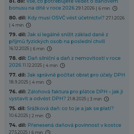
81. díl:
Vše, co potřebujete vědět o daňovém
bonusu na dítě v roce 2026
29.1.2026
|
6 min
80. díl:
Kdy musí OSVČ vést účetnictví?
27.1.2026
|
4 min
79. díl:
Jak si legálně snížit základ daně z
příjmů fyzických osob na poslední chvíli
16.12.2025
|
6 min
78. díl:
Daň silniční a daň z nemovitostí v roce
2026
11.12.2025
|
4 min
77. díl:
Jak správně počítat obrat pro účely DPH
18.9.2025
|
4 min
76. díl:
Zálohová faktura pro plátce DPH – jak ji
vystavit a odvést DPH?
21.8.2025
|
3 min
75. díl:
Srážková daň: co to je a jak se platí?
10.6.2025
|
2 min
74. díl:
Přenesená daňová povinnost v kostce
27.5.2025
|
6 min