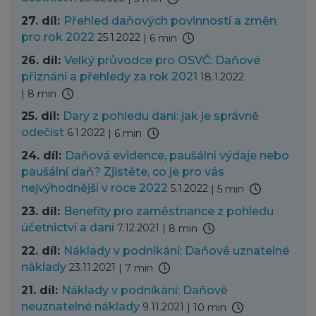
27. díl:
Přehled daňových povinností a změn
pro rok 2022
25.1.2022
|
6 min
26. díl:
Velký průvodce pro OSVČ: Daňové
přiznání a přehledy za rok 2021
18.1.2022
|
8 min
25. díl:
Dary z pohledu daní: jak je správně
odečíst
6.1.2022
|
6 min
24. díl:
Daňová evidence, paušální výdaje nebo
paušální daň? Zjistěte, co je pro vás
nejvýhodnější v roce 2022
5.1.2022
|
5 min
23. díl:
Benefity pro zaměstnance z pohledu
účetnictví a daní
7.12.2021
|
8 min
22. díl:
Náklady v podnikání: Daňově uznatelné
náklady
23.11.2021
|
7 min
21. díl:
Náklady v podnikání: Daňově
neuznatelné náklady
9.11.2021
|
10 min