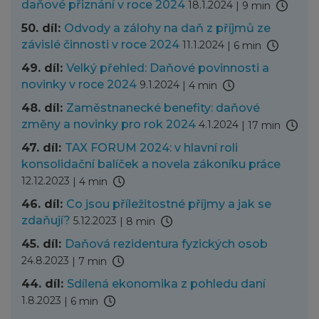
daňové přiznání v roce 2024
18.1.2024
|
9 min
50. díl:
Odvody a zálohy na daň z příjmů ze
závislé činnosti v roce 2024
11.1.2024
|
6 min
49. díl:
Velký přehled: Daňové povinnosti a
novinky v roce 2024
9.1.2024
|
4 min
48. díl:
Zaměstnanecké benefity: daňové
změny a novinky pro rok 2024
4.1.2024
|
17 min
47. díl:
TAX FORUM 2024: v hlavní roli
konsolidační balíček a novela zákoníku práce
12.12.2023
|
4 min
46. díl:
Co jsou příležitostné příjmy a jak se
zdaňují?
5.12.2023
|
8 min
45. díl:
Daňová rezidentura fyzických osob
24.8.2023
|
7 min
44. díl:
Sdílená ekonomika z pohledu daní
1.8.2023
|
6 min