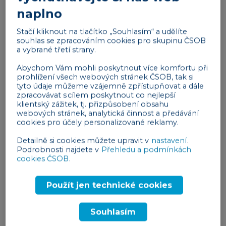
naplno
lidé
20.02.2025
| 2 min
Stačí kliknout na tlačítko „Souhlasím“ a udělíte
souhlas se zpracováním cookies pro skupinu ČSOB
Stravování zaměstnanců v roce 2025
a vybrané třetí strany.
Abychom Vám mohli poskytnout více komfortu při
prohlížení všech webových stránek ČSOB, tak si
tyto údaje můžeme vzájemně zpřístupňovat a dále
zpracovávat s cílem poskytnout co nejlepší
Všechny články
klientský zážitek, tj. přizpůsobení obsahu
webových stránek, analytická činnost a předávání
cookies pro účely personalizované reklamy.
Daňový kalendář
Detailně si cookies můžete upravit v
nastavení
.
Podrobnosti najdete v
Přehledu a podmínkách
cookies ČSOB
.
Použít jen technické cookies
Po
Út
St
Čt
Pá
So
Ne
Souhlasím
1
2
3
4
5
6
7