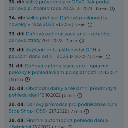
35. díl:
Velký průvodce pro OSVČ: Jak podat
daňové přiznání v roce 2023
12.1.2023
|
8 min
34. díl:
Velký přehled: Daňové povinnosti a
novinky v roce 2023
5.1.2023
|
5 min
33. díl:
Daňová optimalizace s.r.o. – odpočet
daňové ztráty
20.12.2022
|
3 min
32. díl:
Zvýšení limitu plátcovství DPH a
paušální daně od 1. 1. 2023
12.12.2022
|
5 min
31. díl:
Daňová optimalizace s.r.o. - opravné
položky k pohledávkám po splatnosti
22.11.2022
|
8 min
30. díl:
Obchodní dárky a reklamní předměty z
pohledu daní
18.10.2022
|
5 min
29. díl:
Daňový průvodce pro podnikatele: One
Stop Shop (OSS)
21.7.2022
|
7 min
28. díl:
Firemní automobil z pohledu daní a
účetnictví
23.6.2022
|
3 min