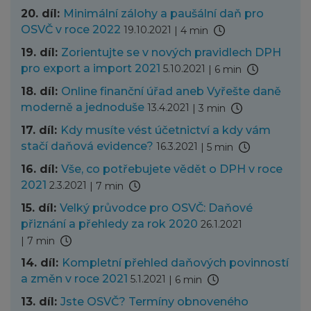
20. díl:
Minimální zálohy a paušální daň pro
OSVČ v roce 2022
19.10.2021
|
4 min
19. díl:
Zorientujte se v nových pravidlech DPH
pro export a import 2021
5.10.2021
|
6 min
18. díl:
Online finanční úřad aneb Vyřešte daně
moderně a jednoduše
13.4.2021
|
3 min
17. díl:
Kdy musíte vést účetnictví a kdy vám
stačí daňová evidence?
16.3.2021
|
5 min
16. díl:
Vše, co potřebujete vědět o DPH v roce
2021
2.3.2021
|
7 min
15. díl:
Velký průvodce pro OSVČ: Daňové
přiznání a přehledy za rok 2020
26.1.2021
|
7 min
14. díl:
Kompletní přehled daňových povinností
a změn v roce 2021
5.1.2021
|
6 min
13. díl:
Jste OSVČ? Termíny obnoveného