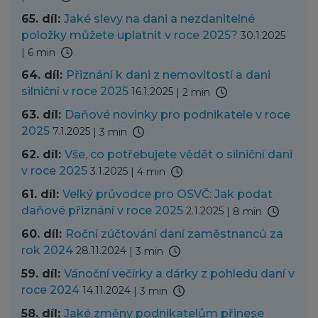
65. díl:
Jaké slevy na dani a nezdanitelné
položky můžete uplatnit v roce 2025?
30.1.2025
|
6 min
64. díl:
Přiznání k dani z nemovitostí a dani
silniční v roce 2025
16.1.2025
|
2 min
63. díl:
Daňové novinky pro podnikatele v roce
2025
7.1.2025
|
3 min
62. díl:
Vše, co potřebujete vědět o silniční dani
v roce 2025
3.1.2025
|
4 min
61. díl:
Velký průvodce pro OSVČ: Jak podat
daňové přiznání v roce 2025
2.1.2025
|
8 min
60. díl:
Roční zúčtování daní zaměstnanců za
rok 2024
28.11.2024
|
3 min
59. díl:
Vánoční večírky a dárky z pohledu daní v
roce 2024
14.11.2024
|
3 min
58. díl:
Jaké změny podnikatelům přinese