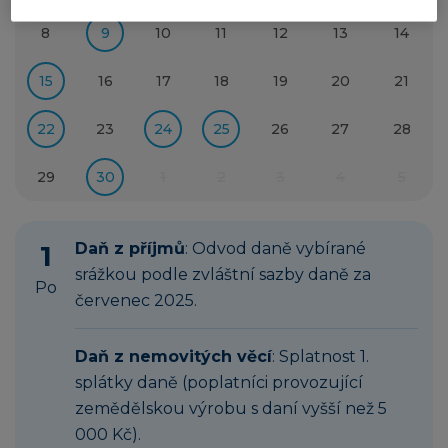
8
9
10
11
12
13
14
15
16
17
18
19
20
21
22
23
24
25
26
27
28
29
30
1
2
3
4
5
1
Daň z příjmů
: Odvod daně vybírané
srážkou podle zvláštní sazby daně za
Po
červenec 2025.
Daň z nemovitých věcí
: Splatnost 1.
splátky daně (poplatníci provozující
zemědělskou výrobu s daní vyšší než 5
000 Kč).