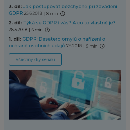
3. díl:
Jak postupovat bezchybně při zavádění
GDPR
25.6.2018
|
8 min
2. díl:
Týká se GDPR i vás? A co to vlastně je?
28.5.2018
|
6 min
1. díl:
GDPR: Desatero omylů o nařízení o
ochraně osobních údajů
7.5.2018
|
9 min
Všechny díly seriálu