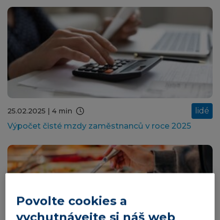
lidé
25.02.2025
| 4 min
Výpočet čisté mzdy zaměstnanců v roce 2025
Povolte cookies a
vychutnávejte si náš web