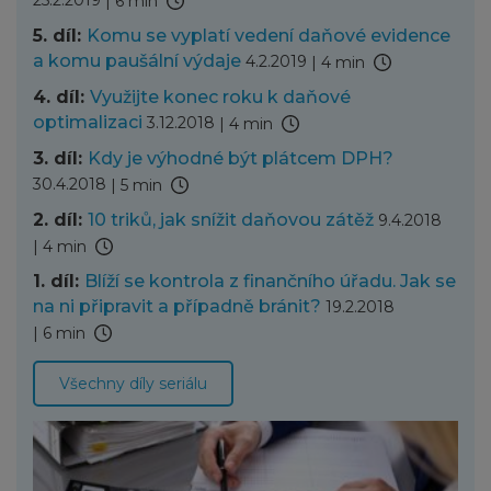
|
6 min
5. díl:
Komu se vyplatí vedení daňové evidence
a komu paušální výdaje
4.2.2019
|
4 min
4. díl:
Využijte konec roku k daňové
optimalizaci
3.12.2018
|
4 min
3. díl:
Kdy je výhodné být plátcem DPH?
30.4.2018
|
5 min
2. díl:
10 triků, jak snížit daňovou zátěž
9.4.2018
|
4 min
1. díl:
Blíží se kontrola z finančního úřadu. Jak se
na ni připravit a případně bránit?
19.2.2018
|
6 min
Všechny díly seriálu