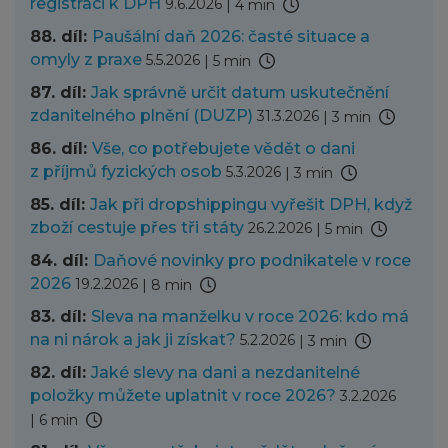
registraci k DPH
9.6.2026
|
4 min
88. díl:
Paušální daň 2026: časté situace a
omyly z praxe
5.5.2026
|
5 min
87. díl:
Jak správně určit datum uskutečnění
zdanitelného plnění (DUZP)
31.3.2026
|
3 min
86. díl:
Vše, co potřebujete vědět o dani
z příjmů fyzických osob
5.3.2026
|
3 min
85. díl:
Jak při dropshippingu vyřešit DPH, když
zboží cestuje přes tři státy
26.2.2026
|
5 min
84. díl:
Daňové novinky pro podnikatele v roce
2026
19.2.2026
|
8 min
83. díl:
Sleva na manželku v roce 2026: kdo má
na ni nárok a jak ji získat?
5.2.2026
|
3 min
82. díl:
Jaké slevy na dani a nezdanitelné
položky můžete uplatnit v roce 2026?
3.2.2026
|
6 min