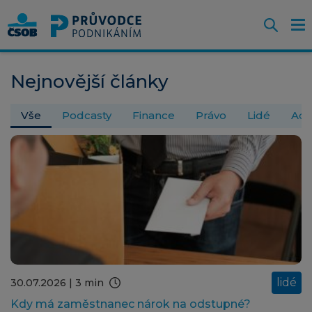
Otevř
O
Z
m
Rozjíždím
Nejnovější články
podnikání
Vše
Podcasty
Finance
Právo
Lidé
Adm
lidé
30.07.2026
| 3 min
Kdy má zaměstnanec nárok na odstupné?