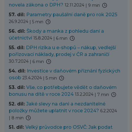
novela zákona o DPH?
12.11.2024
|
9 min
57. díl:
Parametry paušální daně pro rok 2025
26.9.2024
|
5 min
56. díl:
Škody a manka z pohledu daní a
účetnictví
15.8.2024
|
6 min
55. díl:
DPH rizika u e-shopů – nákup, vedlejší
pořizovací náklady, prodej v ČR a zahraničí
30.7.2024
|
6 min
54. díl:
Investice v daňovém přiznání fyzických
osob
23.4.2024
|
5 min
53. díl:
Vše, co potřebujete vědět o daňovém
bonusu na dítě v roce 2024
13.2.2024
|
7 min
52. díl:
Jaké slevy na dani a nezdanitelné
položky můžete uplatnit v roce 2024?
6.2.2024
|
8 min
51. díl:
Velký průvodce pro OSVČ: Jak podat