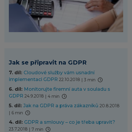
Jak se připravit na GDPR
7. díl:
Cloudové služby vám usnadní
implementaci GDPR
22.10.2018
|
3 min
6. díl:
Monitorujte firemní auta v souladu s
GDPR
24.9.2018
|
4 min
5. díl:
Jak na GDPR a práva zákazníků
20.8.2018
|
6 min
4. díl:
GDPR a smlouvy – co je třeba upravit?
23.7.2018
|
7 min