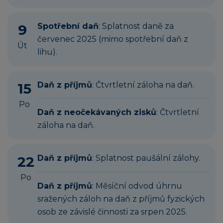
9
Spotřební daň
: Splatnost daně za
červenec 2025 (mimo spotřební daň z
Út
lihu).
15
Daň z příjmů
: Čtvrtletní záloha na daň.
Po
Daň z neočekávaných zisků
: Čtvrtletní
záloha na daň.
22
Daň z příjmů
: Splatnost paušální zálohy.
Po
Daň z příjmů
: Měsíční odvod úhrnu
sražených záloh na daň z příjmů fyzických
osob ze závislé činnosti za srpen 2025.