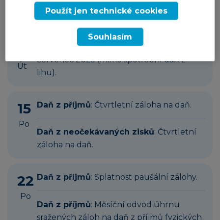
zemědělskou výrobu s daní vyšší než 5
Použít jen technické cookies
000 Kč).
Souhlasím
9
Spotřební daň
: Splatnost daně za
červenec 2025 (mimo spotřební daň z
Út
lihu).
15
Daň z příjmů
: Čtvrtletní záloha na daň.
Po
Daň z neočekávaných zisků
: Čtvrtletní
záloha na daň.
22
Daň z příjmů
: Splatnost paušální zálohy.
Po
Daň z příjmů
: Měsíční odvod úhrnu
sražených záloh na daň z příjmů fyzických