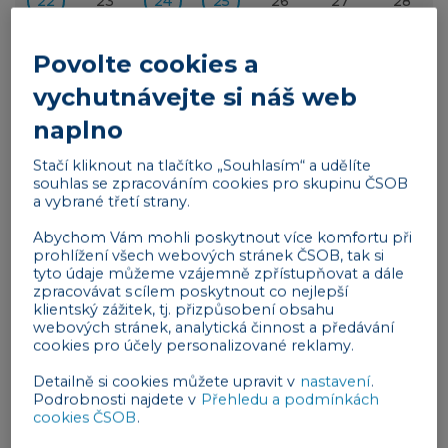
22
23
24
25
26
27
28
29
30
1
2
3
4
5
Povolte cookies a
vychutnávejte si náš web
Reklama
naplno
Stačí kliknout na tlačítko „Souhlasím“ a udělíte
souhlas se zpracováním cookies pro skupinu ČSOB
a vybrané třetí strany.
Abychom Vám mohli poskytnout více komfortu při
prohlížení všech webových stránek ČSOB, tak si
tyto údaje můžeme vzájemně zpřístupňovat a dále
1
Daň z příjmů
: Odvod daně vybírané
zpracovávat s cílem poskytnout co nejlepší
klientský zážitek, tj. přizpůsobení obsahu
srážkou podle zvláštní sazby daně za
webových stránek, analytická činnost a předávání
Po
červenec 2025.
cookies pro účely personalizované reklamy.
Detailně si cookies můžete upravit v
nastavení
.
Daň z nemovitých věcí
: Splatnost 1.
Podrobnosti najdete v
Přehledu a podmínkách
cookies ČSOB
.
splátky daně (poplatníci provozující