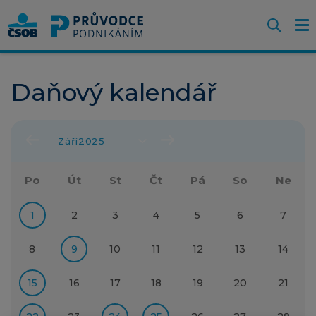
Otevř
O
Z
m
Daňový kalendář
Po
Út
St
Čt
Pá
So
Ne
1
2
3
4
5
6
7
8
9
10
11
12
13
14
15
16
17
18
19
20
21