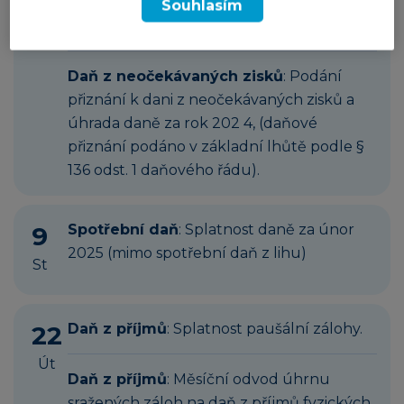
vybírané srážkou podle zvláštní sazby
Souhlasím
daně za zdaňovací období 2024
Daň z neočekávaných zisků
: Podání
přiznání k dani z neočekávaných zisků a
úhrada daně za rok 202 4, (daňové
přiznání podáno v základní lhůtě podle §
136 odst. 1 daňového řádu).
9
Spotřební daň
: Splatnost daně za únor
2025 (mimo spotřební daň z lihu)
St
22
Daň z příjmů
: Splatnost paušální zálohy.
Út
Daň z příjmů
: Měsíční odvod úhrnu
sražených záloh na daň z příjmů fyzických