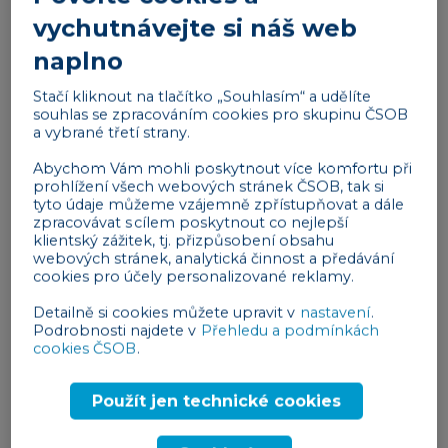
21
22
23
24
25
26
27
vychutnávejte si náš web
28
29
30
1
2
3
4
naplno
Stačí kliknout na tlačítko „Souhlasím“ a udělíte
Reklama
souhlas se zpracováním cookies pro skupinu ČSOB
a vybrané třetí strany.
Abychom Vám mohli poskytnout více komfortu při
prohlížení všech webových stránek ČSOB, tak si
tyto údaje můžeme vzájemně zpřístupňovat a dále
zpracovávat s cílem poskytnout co nejlepší
klientský zážitek, tj. přizpůsobení obsahu
webových stránek, analytická činnost a předávání
cookies pro účely personalizované reklamy.
1
Daň z příjmů
: Podání přiznání k dani z
Detailně si cookies můžete upravit v
nastavení
.
příjmů a úhrada daně za rok 2024 ,
Út
Podrobnosti najdete v
Přehledu a podmínkách
(daňové přiznání podáno v základní lhůtě
cookies ČSOB
.
podle § 136 odst. 1 daňového řádu).
Použít jen technické cookies
Daň z příjmů
: Podání vyúčtování daně