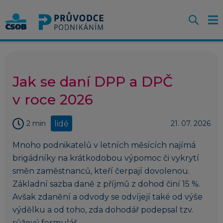
Otevř
O
Z
m
Jak se daní DPP a DPČ
v roce 2026
lidé
2 min
21. 07. 2026
Mnoho podnikatelů v letních měsících najímá
brigádníky na krátkodobou výpomoc či vykrytí
směn zaměstnanců, kteří čerpají dovolenou.
Základní sazba daně z příjmů z dohod činí 15 %.
Avšak zdanění a odvody se odvíjejí také od výše
výdělku a od toho, zda dohodář podepsal tzv.
růžový formulář.