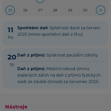
25
26
27
28
29
30
31
11
Spotřební daň
: Splatnost daně za červen
2025 (mimo spotřební daň z lihu).
Po
20
Daň z příjmů
: Splatnost paušální zálohy.
St
Daň z příjmů
: Měsíční odvod úhrnu
sražených záloh na daň z příjmů fyzických
osob ze závislé činnosti za červenec 2025.
Nástroje