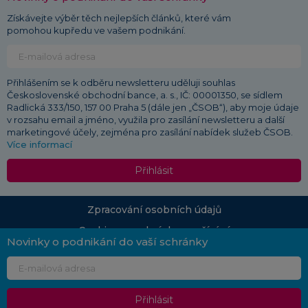
Získávejte výběr těch nejlepších článků, které vám
pomohou kupředu ve vašem podnikání.
Přihlášením se k odběru newsletteru uděluji souhlas
Československé obchodní bance, a. s., IČ: 00001350, se sídlem
Radlická 333/150, 157 00 Praha 5 (dále jen „ČSOB“), aby moje údaje
v rozsahu email a jméno, využila pro zasílání newsletteru a další
marketingové účely, zejména pro zasílání nabídek služeb ČSOB.
Více informací
Přihlásit
Zpracování osobních údajů
Cookies a podmínky používání
Novinky o podnikání do vaší schránky
© 2026 ČSOB
Průvodce podnikáním | Vydává: Československá obchodní banka, a. s., Radlická 333/150,
150 57 Praha 5 | Redakce:
pruvodcepodnikanim.info@csob.cz
| Vlastníkem portálu
Přihlásit
Průvodce podnikáním včetně autorských práv je ČSOB
Změna uvedených údajů nebo tiskové chyby jsou vyhrazeny