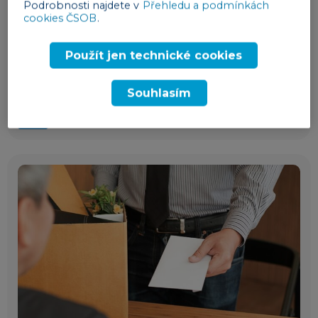
Podrobnosti najdete v
Přehledu a podmínkách
cookies ČSOB
.
3 min
Použít jen technické cookies
Co všechno je potřeba zařídit s nástupem
nového zaměstnance?
Souhlasím
lidé
04. 08. 2026