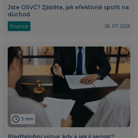
Jste OSVČ? Zjistěte, jak efektivně spořit na
důchod
finance
28. 07. 2026
3 min
Předžalobní výzva: kdy a jak ji sepsat?