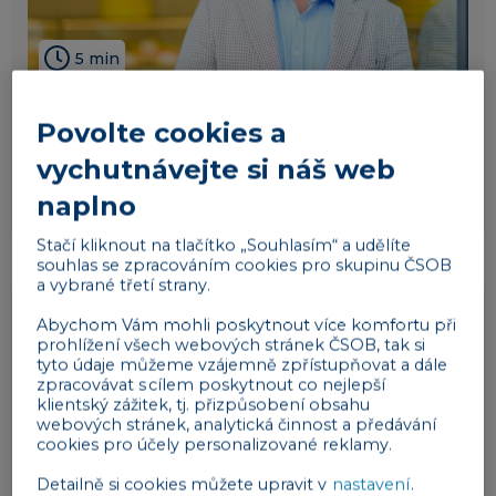
5 min
Z Ostravy až na Manhattan. Cíle máme
Povolte cookies a
vysoké, říká spolumajitel rodinného
vychutnávejte si náš web
cukrářství Ollies
naplno
z praxe / rozhovory
08. 08. 2026
Stačí kliknout na tlačítko „Souhlasím“ a udělíte
souhlas se zpracováním cookies pro skupinu ČSOB
a vybrané třetí strany.
Abychom Vám mohli poskytnout více komfortu při
prohlížení všech webových stránek ČSOB, tak si
tyto údaje můžeme vzájemně zpřístupňovat a dále
zpracovávat s cílem poskytnout co nejlepší
klientský zážitek, tj. přizpůsobení obsahu
webových stránek, analytická činnost a předávání
cookies pro účely personalizované reklamy.
Detailně si cookies můžete upravit v
nastavení
.